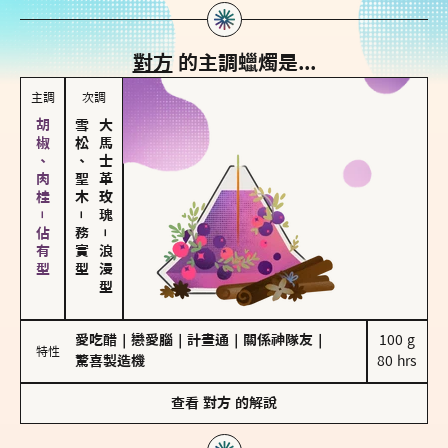
對方
的主調蠟燭是...
主調
次調
胡椒、肉桂－佔有型
雪松、聖木
大馬士革玫瑰
－
務實型
－
浪漫型
愛吃醋
｜
戀愛腦
｜
計畫通
｜
關係神隊友
｜
100 g

特性
驚喜製造機
80 hrs
查看
對方
的解說