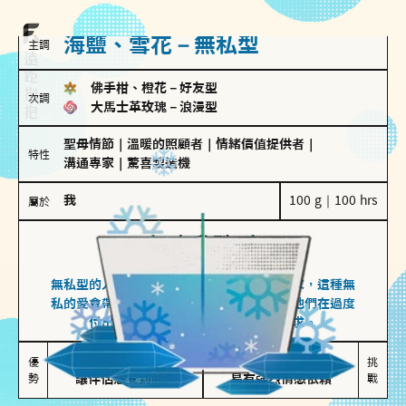
海鹽、雪花－無私型
主調
佛手柑、橙花
－
好友型
次調
大馬士革玫瑰
－
浪漫型
聖母情節
｜
溫暖的照顧者
｜
情緒價值提供者
｜
特性
溝通專家
｜
驚喜製造機
我
100 g｜100 hrs
屬於
無私型
海鹽、雪花
無私型的人傾向用心呵護、滿足另一半的需求，這種無
私的愛會帶來緊密的關係連結，但也可能讓他們在過度
付出中迷失自我，忽略自己真正的需求。
無私奉獻

較難設立界線

優
挑
勢
讓伴侶感受到關懷
易有強烈情感依賴
戰