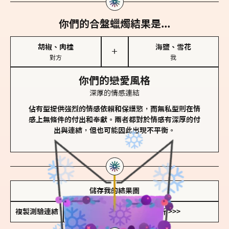
你們的合盤蠟燭結果是...
胡椒、肉桂
海鹽、雪花
＋
對方
我
你們的戀愛風格
深厚的情感連結
佔有型提供強烈的情感依賴和保護慾，而無私型則在情
感上無條件的付出和奉獻。兩者都對於情感有深厚的付
出與連結，但也可能因此出現不平衡。
儲存我的結果圖
複製測驗連結
查看香氛類型全解析 >>>