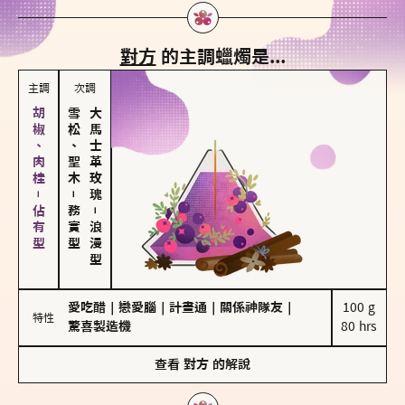
對方
的主調蠟燭是...
主調
次調
胡椒、肉桂－佔有型
雪松、聖木
大馬士革玫瑰
－
務實型
－
浪漫型
愛吃醋
｜
戀愛腦
｜
計畫通
｜
關係神隊友
｜
100 g

特性
驚喜製造機
80 hrs
查看
對方
的解說