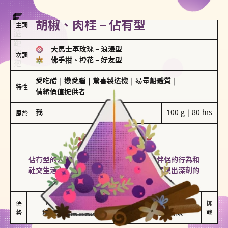
胡椒、肉桂－佔有型
主調
大馬士革玫瑰
－
浪漫型
次調
佛手柑、橙花
－
好友型
愛吃醋
｜
戀愛腦
｜
驚喜製造機
｜
易暈船體質
｜
特性
情緒價值提供者
我
100 g｜80 hrs
屬於
佔有型
胡椒、肉桂
佔有型的人對愛情有強烈的保護欲，對於伴侶的行為和
社交生活十分敏感、容易吃醋。在關係中展現出深刻的
投入和激情，但也可能讓人感到窒息。
能建立緊密關係

嫉妒心較強

優
挑
勢
積極維繫關係熱度
可能出現控制欲
戰