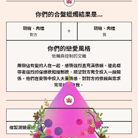
你們的合盤蠟燭結果是...
胡椒、肉桂
胡椒、肉桂
＋
對方
我
你們的戀愛風格
依賴與控制的交織
兩個佔有型的人在一起，感情強烈且充滿依賴。彼此都
帶著強烈的保護欲和控制欲，期望對方完全投入一段關
係。他們在愛情中投入大量情感，對對方的依賴與需求
常常超越自我。
儲存我的結果圖
複製測驗連結
查看香氛類型全解析 >>>