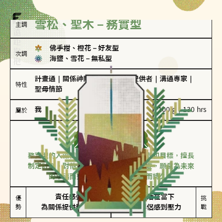
雪松、聖木－務實型
主調
佛手柑、橙花
－
好友型
次調
海鹽、雪花
－
無私型
計畫通
｜
關係神隊友
｜
情緒價值提供者
｜
溝通專家
｜
特性
聖母情節
我
100 g｜130 hrs
屬於
務實型
雪松、聖木
務實型的人深信愛情立基於共同的價值觀和目標，擅長
制定計劃。對他們來說，感情穩定最重要，願意為未來
的幸福而努力，讓愛情變得踏實而持久。
責任感強

較難活在當下

優
挑
勢
為關係提供穩定度
易讓伴侶感到壓力
戰