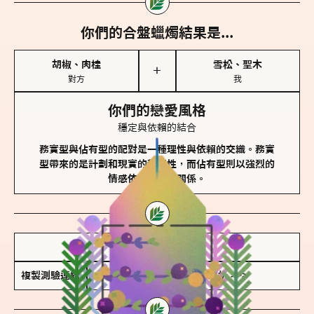
你們的合盤蠟燭結果是...
胡椒、肉桂
雪松、聖木
＋
對方
我
你們的戀愛風格
穩定與依賴的結合
務實型與佔有型的配對是一種理性與依賴的交織。務實
型帶來的是計劃和現實的穩定性，而佔有型則以強烈的
情感依賴來維護關係。
儲存我的結果圖
複製測驗連結
查看香氛類型全解析 >>>