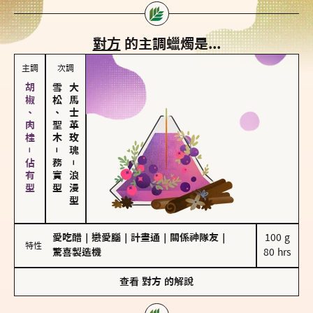
對方
的主調蠟燭是...
主調
次調
胡椒、肉桂－佔有型
雪松、聖木
大馬士革玫瑰
－
務實型
－
浪漫型
愛吃醋
｜
戀愛腦
｜
計畫通
｜
關係神隊友
｜
100 g

特性
驚喜製造機
80 hrs
查看
對方
的解說