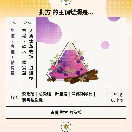
對方
的主調蠟燭是...
主調
次調
胡椒、肉桂－佔有型
雪松、聖木
大馬士革玫瑰
－
務實型
－
浪漫型
愛吃醋
｜
戀愛腦
｜
計畫通
｜
關係神隊友
｜
100 g

特性
驚喜製造機
80 hrs
查看
對方
的解說