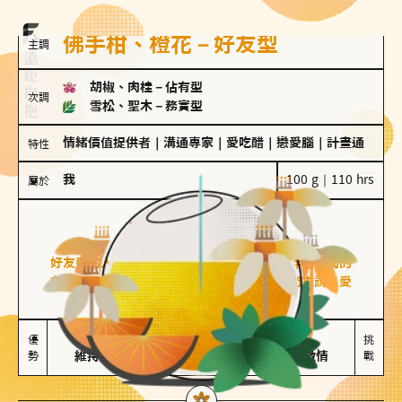
佛手柑、橙花－好友型
主調
胡椒、肉桂
－
佔有型
次調
雪松、聖木
－
務實型
情緒價值提供者
｜
溝通專家
｜
愛吃醋
｜
戀愛腦
｜
計畫通
特性
我
100 g｜110 hrs
屬於
好友型
佛手柑、橙花
好友型的人喜歡分享生活中的點滴，重視與伴侶之間的
友誼和信任，穩定感是重要的關鍵詞。對他們來說，愛
情是心靈深處的共鳴和理解。
擅長聆聽與溝通

不喜歡變化

優
挑
勢
維持長期穩定關係
缺乏關係中的激情
戰