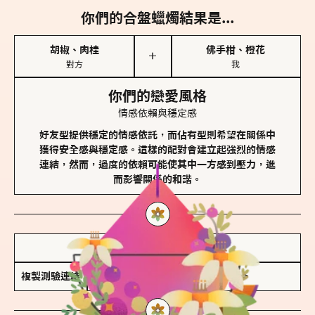
你們的合盤蠟燭結果是...
胡椒、肉桂
佛手柑、橙花
＋
對方
我
你們的戀愛風格
情感依賴與穩定感
好友型提供穩定的情感依託，而佔有型則希望在關係中
獲得安全感與穩定感。這樣的配對會建立起強烈的情感
連結，然而，過度的依賴可能使其中一方感到壓力，進
而影響關係的和諧。
儲存我的結果圖
複製測驗連結
查看香氛類型全解析 >>>