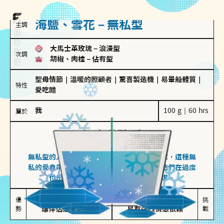
海鹽、雪花－無私型
主調
大馬士革玫瑰
－
浪漫型
次調
胡椒、肉桂
－
佔有型
聖母情節
｜
溫暖的照顧者
｜
驚喜製造機
｜
易暈船體質
｜
特性
愛吃醋
我
100 g｜60 hrs
屬於
無私型
海鹽、雪花
無私型的人傾向用心呵護、滿足另一半的需求，這種無
私的愛會帶來緊密的關係連結，但也可能讓他們在過度
付出中迷失自我，忽略自己真正的需求。
無私奉獻

較難設立界線

優
挑
勢
讓伴侶感受到關懷
易有強烈情感依賴
戰