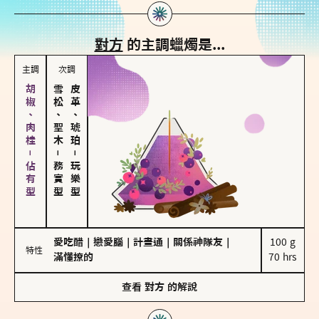
對方
的主調蠟燭是...
主調
次調
胡椒、肉桂－佔有型
雪松、聖木
皮革、琥珀
－
－
務實型
玩樂型
愛吃醋
｜
戀愛腦
｜
計畫通
｜
關係神隊友
｜
100 g

特性
滿懂撩的
70 hrs
查看
對方
的解說