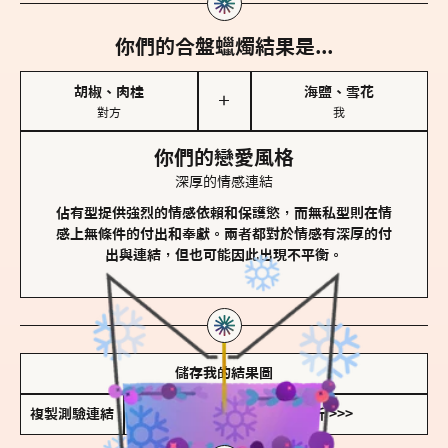
你們的合盤蠟燭結果是...
胡椒、肉桂
海鹽、雪花
＋
對方
我
你們的戀愛風格
深厚的情感連結
佔有型提供強烈的情感依賴和保護慾，而無私型則在情
感上無條件的付出和奉獻。兩者都對於情感有深厚的付
出與連結，但也可能因此出現不平衡。
儲存我的結果圖
複製測驗連結
查看香氛類型全解析 >>>