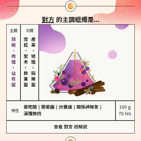
對方
的主調蠟燭是...
主調
次調
胡椒、肉桂－佔有型
雪松、聖木
皮革、琥珀
－
－
務實型
玩樂型
愛吃醋
｜
戀愛腦
｜
計畫通
｜
關係神隊友
｜
100 g

特性
滿懂撩的
70 hrs
查看
對方
的解說