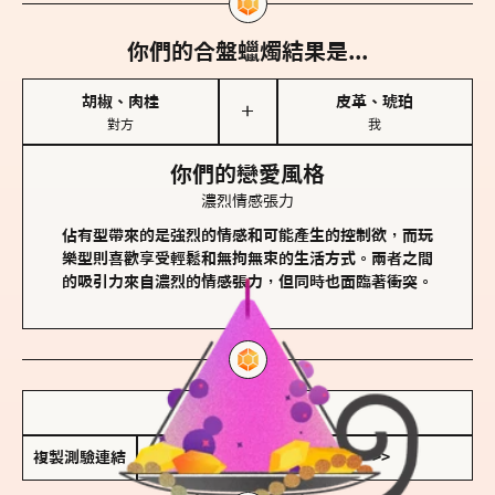
你們的合盤蠟燭結果是...
胡椒、肉桂
皮革、琥珀
＋
對方
我
你們的戀愛風格
濃烈情感張力
佔有型帶來的是強烈的情感和可能產生的控制欲，而玩
樂型則喜歡享受輕鬆和無拘無束的生活方式。兩者之間
的吸引力來自濃烈的情感張力，但同時也面臨著衝突。
儲存我的結果圖
複製測驗連結
查看香氛類型全解析 >>>