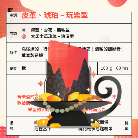
皮革、琥珀－玩樂型
主調
海鹽、雪花
－
無私型
次調
大馬士革玫瑰
－
浪漫型
滿懂撩的
｜
行走的發電機
｜
聖母情節
｜
溫暖的照顧者
｜
特性
驚喜製造機
我
100 g｜60 hrs
屬於
玩樂型
皮革、琥珀
玩樂型的人熱情洋溢，視戀愛為一場刺激的遊戲，不喜
歡被關係中的限制綑綁。無論是約會中還是交往中，玩
樂型的人總能帶來樂趣，讓關係充滿活力。
幽默風趣

害怕確認關係

優
挑
勢
活在當下
桃花較多易起紛爭
戰