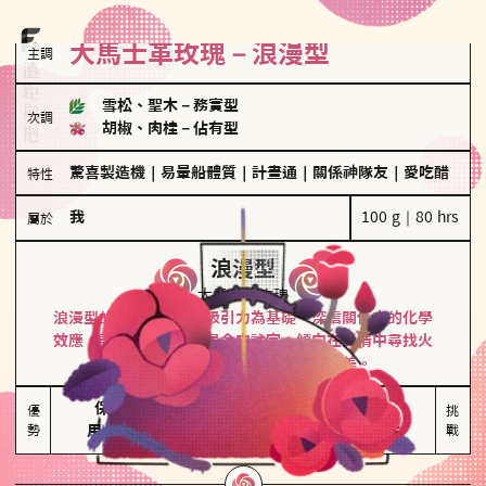
大馬士革玫瑰－浪漫型
主調
雪松、聖木
－
務實型
次調
胡椒、肉桂
－
佔有型
驚喜製造機
｜
易暈船體質
｜
計畫通
｜
關係神隊友
｜
愛吃醋
特性
我
100 g｜80 hrs
屬於
浪漫型
大馬士革玫瑰
浪漫型的人以激情與性吸引力為基礎，深信關係中的化學
效應，認為每次相遇都是命中註定。傾向在愛情中尋找火
花，經常表達對另一半的愛意和讚美。
保持戀愛新鮮感

情緒起伏較大

優
挑
勢
用心策劃浪漫驚喜
感情中較需要關注
戰