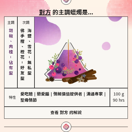
對方
的主調蠟燭是...
主調
次調
胡椒、肉桂－佔有型
佛手柑、橙花
海鹽、雪花
－
－
無私型
好友型
愛吃醋
｜
戀愛腦
｜
情緒價值提供者
｜
溝通專家
｜
100 g

特性
聖母情節
90 hrs
查看
對方
的解說