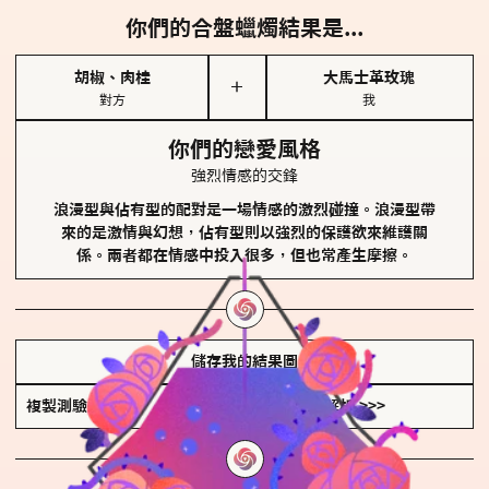
你們的合盤蠟燭結果是...
胡椒、肉桂
大馬士革玫瑰
＋
對方
我
你們的戀愛風格
強烈情感的交鋒
浪漫型與佔有型的配對是一場情感的激烈碰撞。浪漫型帶
來的是激情與幻想，佔有型則以強烈的保護欲來維護關
係。兩者都在情感中投入很多，但也常產生摩擦。
儲存我的結果圖
複製測驗連結
查看香氛類型全解析 >>>