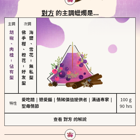
對方
的主調蠟燭是...
主調
次調
胡椒、肉桂－佔有型
佛手柑、橙花
海鹽、雪花
－
－
無私型
好友型
愛吃醋
｜
戀愛腦
｜
情緒價值提供者
｜
溝通專家
｜
100 g

特性
聖母情節
90 hrs
查看
對方
的解說