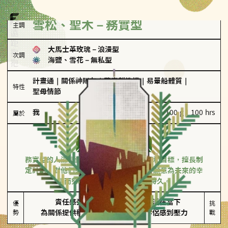
雪松、聖木－務實型
主調
大馬士革玫瑰
－
浪漫型
次調
海鹽、雪花
－
無私型
計畫通
｜
關係神隊友
｜
驚喜製造機
｜
易暈船體質
｜
特性
聖母情節
我
100 g｜100 hrs
屬於
務實型
雪松、聖木
務實型的人深信愛情立基於共同的價值觀和目標，擅長制
定計劃。對他們來說，感情穩定最重要，願意為未來的幸
福而努力，讓愛情變得踏實而持久。
責任感強

較難活在當下

優
挑
勢
為關係提供穩定度
易讓伴侶感到壓力
戰