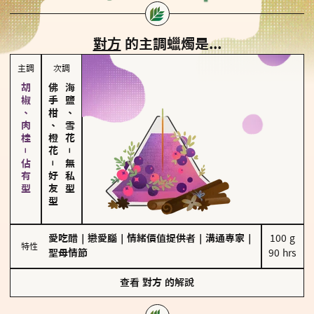
對方
的主調蠟燭是...
主調
次調
胡椒、肉桂－佔有型
佛手柑、橙花
海鹽、雪花
－
－
無私型
好友型
愛吃醋
｜
戀愛腦
｜
情緒價值提供者
｜
溝通專家
｜
100 g

特性
聖母情節
90 hrs
查看
對方
的解說