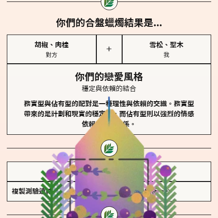
你們的合盤蠟燭結果是...
胡椒、肉桂
雪松、聖木
＋
對方
我
你們的戀愛風格
穩定與依賴的結合
務實型與佔有型的配對是一種理性與依賴的交織。務實型
帶來的是計劃和現實的穩定性，而佔有型則以強烈的情感
依賴來維護關係。
儲存我的結果圖
複製測驗連結
查看香氛類型全解析 >>>