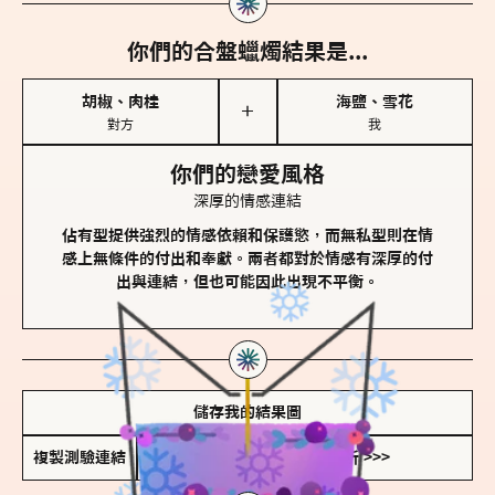
你們的合盤蠟燭結果是...
胡椒、肉桂
海鹽、雪花
＋
對方
我
你們的戀愛風格
深厚的情感連結
佔有型提供強烈的情感依賴和保護慾，而無私型則在情
感上無條件的付出和奉獻。兩者都對於情感有深厚的付
出與連結，但也可能因此出現不平衡。
儲存我的結果圖
複製測驗連結
查看香氛類型全解析 >>>