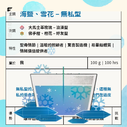
海鹽、雪花－無私型
主調
大馬士革玫瑰
－
浪漫型
次調
佛手柑、橙花
－
好友型
聖母情節
｜
溫暖的照顧者
｜
驚喜製造機
｜
易暈船體質
｜
特性
情緒價值提供者
我
100 g｜100 hrs
屬於
無私型
海鹽、雪花
無私型的人傾向用心呵護、滿足另一半的需求，這種無
私的愛會帶來緊密的關係連結，但也可能讓他們在過度
付出中迷失自我，忽略自己真正的需求。
無私奉獻

較難設立界線

優
挑
勢
讓伴侶感受到關懷
易有強烈情感依賴
戰