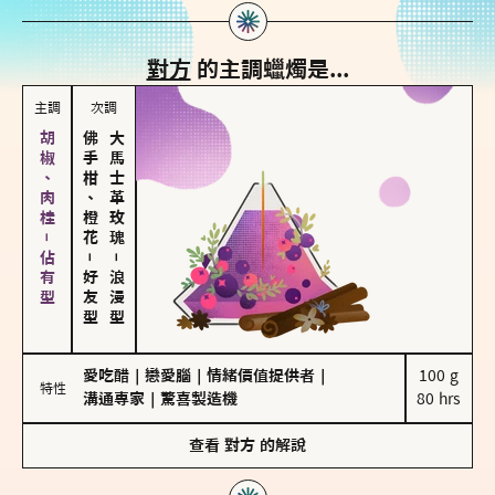
對方
的主調蠟燭是...
主調
次調
胡椒、肉桂－佔有型
佛手柑、橙花
大馬士革玫瑰
－
－
好友型
浪漫型
愛吃醋
｜
戀愛腦
｜
情緒價值提供者
｜
100 g

特性
溝通專家
｜
驚喜製造機
80 hrs
查看
對方
的解說