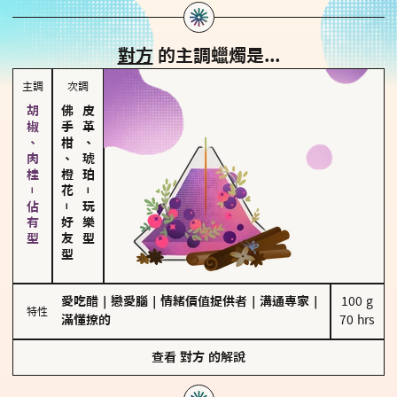
對方
的主調蠟燭是...
主調
次調
胡椒、肉桂－佔有型
佛手柑、橙花
皮革、琥珀
－
－
玩樂型
好友型
愛吃醋
｜
戀愛腦
｜
情緒價值提供者
｜
溝通專家
｜
100 g

特性
滿懂撩的
70 hrs
查看
對方
的解說