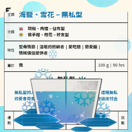
海鹽、雪花－無私型
主調
胡椒、肉桂
－
佔有型
次調
佛手柑、橙花
－
好友型
聖母情節
｜
溫暖的照顧者
｜
愛吃醋
｜
戀愛腦
｜
特性
情緒價值提供者
我
100 g｜90 hrs
屬於
無私型
海鹽、雪花
無私型的人傾向用心呵護、滿足另一半的需求，這種無私
的愛會帶來緊密的關係連結，但也可能讓他們在過度付出
中迷失自我，忽略自己真正的需求。
無私奉獻

較難設立界線

優
挑
勢
讓伴侶感受到關懷
易有強烈情感依賴
戰