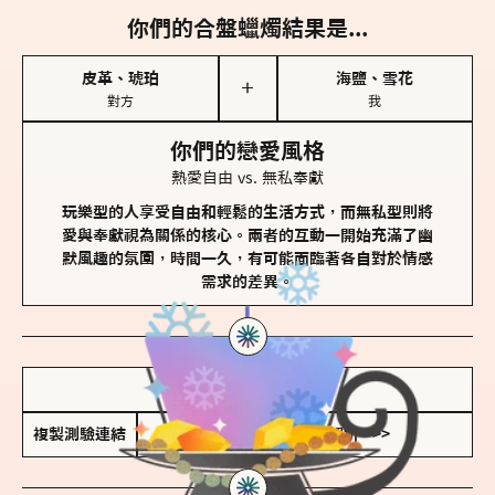
你們的合盤蠟燭結果是...
皮革、琥珀
海鹽、雪花
＋
對方
我
你們的戀愛風格
熱愛自由 vs. 無私奉獻
玩樂型的人享受自由和輕鬆的生活方式，而無私型則將
愛與奉獻視為關係的核心。兩者的互動一開始充滿了幽
默風趣的氛圍，時間一久，有可能面臨著各自對於情感
需求的差異。
儲存我的結果圖
複製測驗連結
查看香氛類型全解析 >>>