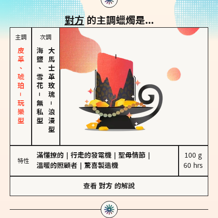
對方
的主調蠟燭是...
主調
次調
皮革、琥珀－玩樂型
海鹽、雪花
大馬士革玫瑰
－
無私型
－
浪漫型
滿懂撩的
｜
行走的發電機
｜
聖母情節
｜
100 g

特性
溫暖的照顧者
｜
驚喜製造機
60 hrs
查看
對方
的解說