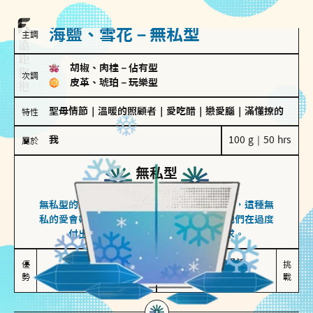
海鹽、雪花－無私型
主調
胡椒、肉桂
－
佔有型
次調
皮革、琥珀
－
玩樂型
聖母情節
｜
溫暖的照顧者
｜
愛吃醋
｜
戀愛腦
｜
滿懂撩的
特性
我
100 g｜50 hrs
屬於
無私型
海鹽、雪花
無私型的人傾向用心呵護、滿足另一半的需求，這種無
私的愛會帶來緊密的關係連結，但也可能讓他們在過度
付出中迷失自我，忽略自己真正的需求。
無私奉獻

較難設立界線

優
挑
勢
讓伴侶感受到關懷
易有強烈情感依賴
戰