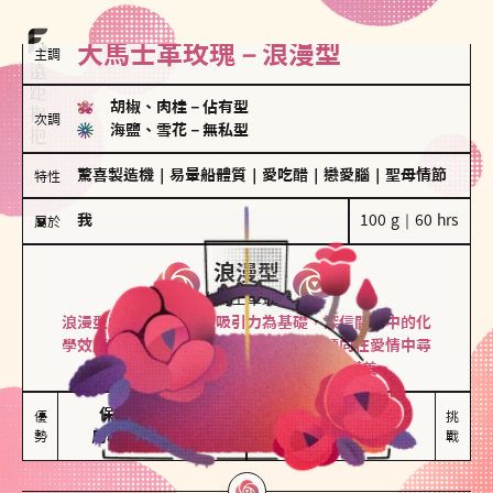
大馬士革玫瑰－浪漫型
主調
胡椒、肉桂
－
佔有型
次調
海鹽、雪花
－
無私型
驚喜製造機
｜
易暈船體質
｜
愛吃醋
｜
戀愛腦
｜
聖母情節
特性
我
100 g｜60 hrs
屬於
浪漫型
大馬士革玫瑰
浪漫型的人以激情與性吸引力為基礎，深信關係中的化
學效應，認為每次相遇都是命中註定。傾向在愛情中尋
找火花，經常表達對另一半的愛意和讚美。
保持戀愛新鮮感

情緒起伏較大

優
挑
勢
用心策劃浪漫驚喜
感情中較需要關注
戰