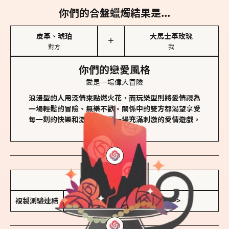
你們的合盤蠟燭結果是...
皮革、琥珀
大馬士革玫瑰
＋
對方
我
你們的戀愛風格
愛是一場偉大冒險
浪漫型的人用深情來點燃火花，而玩樂型則將愛情視為
一場輕鬆的冒險、無樂不歡。關係中的雙方都渴望享受
每一刻的快樂和激動，像是一場充滿刺激的愛情遊戲。
儲存我的結果圖
複製測驗連結
查看香氛類型全解析 >>>