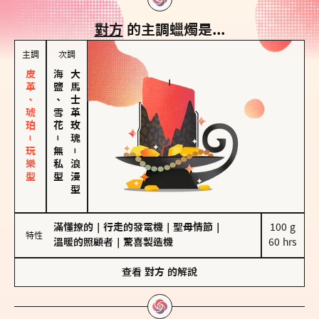
對方
的主調蠟燭是...
主調
次調
皮革、琥珀－玩樂型
海鹽、雪花
大馬士革玫瑰
－
無私型
－
浪漫型
滿懂撩的
｜
行走的發電機
｜
聖母情節
｜
100 g

特性
溫暖的照顧者
｜
驚喜製造機
60 hrs
查看
對方
的解說