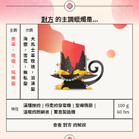
對方
的主調蠟燭是...
主調
次調
皮革、琥珀－玩樂型
海鹽、雪花
大馬士革玫瑰
－
無私型
－
浪漫型
滿懂撩的
｜
行走的發電機
｜
聖母情節
｜
100 g

特性
溫暖的照顧者
｜
驚喜製造機
60 hrs
查看
對方
的解說