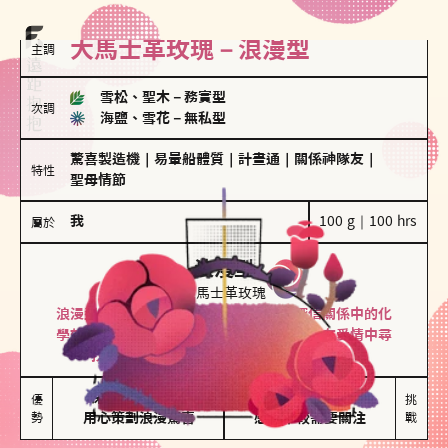
大馬士革玫瑰－浪漫型
主調
雪松、聖木
－
務實型
次調
海鹽、雪花
－
無私型
驚喜製造機
｜
易暈船體質
｜
計畫通
｜
關係神隊友
｜
特性
聖母情節
我
100 g｜100 hrs
屬於
浪漫型
大馬士革玫瑰
浪漫型的人以激情與性吸引力為基礎，深信關係中的化
學效應，認為每次相遇都是命中註定。傾向在愛情中尋
找火花，經常表達對另一半的愛意和讚美。
保持戀愛新鮮感

情緒起伏較大

優
挑
勢
用心策劃浪漫驚喜
感情中較需要關注
戰