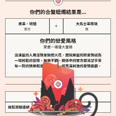
你們的合盤蠟燭結果是...
皮革、琥珀
大馬士革玫瑰
＋
對方
我
你們的戀愛風格
愛是一場偉大冒險
浪漫型的人用深情來點燃火花，而玩樂型則將愛情視為
一場輕鬆的冒險、無樂不歡。關係中的雙方都渴望享受
每一刻的快樂和激動，像是一場充滿刺激的愛情遊戲。
儲存我的結果圖
複製測驗連結
查看香氛類型全解析 >>>