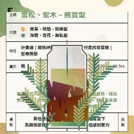
雪松、聖木－務實型
主調
皮革、琥珀
－
玩樂型
次調
海鹽、雪花
－
無私型
計畫通
｜
關係神隊友
｜
滿懂撩的
｜
行走的發電機
｜
特性
聖母情節
我
100 g｜90 hrs
屬於
務實型
雪松、聖木
務實型的人深信愛情立基於共同的價值觀和目標，擅長
制定計劃。對他們來說，感情穩定最重要，願意為未來
的幸福而努力，讓愛情變得踏實而持久。
責任感強

較難活在當下

優
挑
勢
為關係提供穩定度
易讓伴侶感到壓力
戰