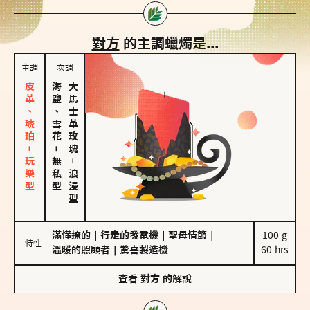
對方
的主調蠟燭是...
主調
次調
皮革、琥珀－玩樂型
海鹽、雪花
大馬士革玫瑰
－
無私型
－
浪漫型
滿懂撩的
｜
行走的發電機
｜
聖母情節
｜
100 g

特性
溫暖的照顧者
｜
驚喜製造機
60 hrs
查看
對方
的解說