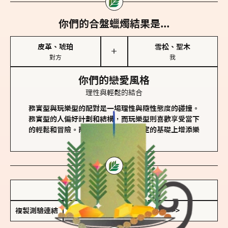
你們的合盤蠟燭結果是...
皮革、琥珀
雪松、聖木
＋
對方
我
你們的戀愛風格
理性與輕鬆的結合
務實型與玩樂型的配對是一場理性與隨性態度的碰撞。
務實型的人偏好計劃和結構，而玩樂型則喜歡享受當下
的輕鬆和冒險。兩者的關係能夠在穩定的基礎上增添樂
趣和火花。
儲存我的結果圖
複製測驗連結
查看香氛類型全解析 >>>