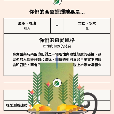
你們的合盤蠟燭結果是...
皮革、琥珀
雪松、聖木
＋
對方
我
你們的戀愛風格
理性與輕鬆的結合
務實型與玩樂型的配對是一場理性與隨性態度的碰撞。務
實型的人偏好計劃和結構，而玩樂型則喜歡享受當下的輕
鬆和冒險。兩者的關係能夠在穩定的基礎上增添樂趣和火
花。
儲存我的結果圖
複製測驗連結
查看香氛類型全解析 >>>