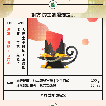
對方
的主調蠟燭是...
主調
次調
皮革、琥珀－玩樂型
海鹽、雪花
大馬士革玫瑰
－
無私型
－
浪漫型
滿懂撩的
｜
行走的發電機
｜
聖母情節
｜
100 g

特性
溫暖的照顧者
｜
驚喜製造機
60 hrs
查看
對方
的解說