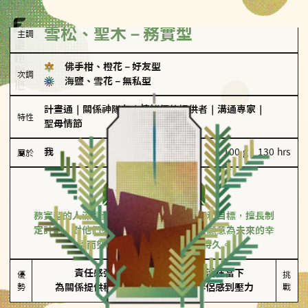
雪松、聖木－務實型
主調
佛手柑、橙花
－
好友型
次調
海鹽、雪花
－
無私型
計畫通
｜
關係神隊友
｜
情緒價值提供者
｜
溝通專家
｜
特性
聖母情節
我
100 g｜130 hrs
屬於
務實型
雪松、聖木
務實型的人深信愛情立基於共同的價值觀和目標，擅長制
定計劃。對他們來說，感情穩定最重要，願意為未來的幸
福而努力，讓愛情變得踏實而持久。
責任感強

較難活在當下

優
挑
勢
為關係提供穩定度
易讓伴侶感到壓力
戰