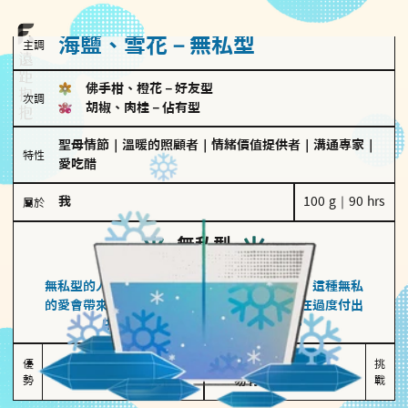
海鹽、雪花－無私型
主調
佛手柑、橙花
－
好友型
次調
胡椒、肉桂
－
佔有型
聖母情節
｜
溫暖的照顧者
｜
情緒價值提供者
｜
溝通專家
｜
特性
愛吃醋
我
100 g｜90 hrs
屬於
無私型
海鹽、雪花
無私型的人傾向用心呵護、滿足另一半的需求，這種無私
的愛會帶來緊密的關係連結，但也可能讓他們在過度付出
中迷失自我，忽略自己真正的需求。
無私奉獻

較難設立界線

優
挑
勢
讓伴侶感受到關懷
易有強烈情感依賴
戰