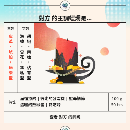
對方
的主調蠟燭是...
主調
次調
皮革、琥珀－玩樂型
海鹽、雪花
胡椒、肉桂
－
－
無私型
佔有型
滿懂撩的
｜
行走的發電機
｜
聖母情節
｜
100 g

特性
溫暖的照顧者
｜
愛吃醋
50 hrs
查看
對方
的解說