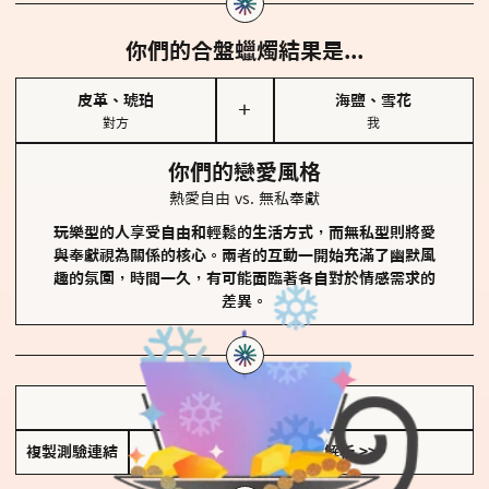
你們的合盤蠟燭結果是...
皮革、琥珀
海鹽、雪花
＋
對方
我
你們的戀愛風格
熱愛自由 vs. 無私奉獻
玩樂型的人享受自由和輕鬆的生活方式，而無私型則將愛
與奉獻視為關係的核心。兩者的互動一開始充滿了幽默風
趣的氛圍，時間一久，有可能面臨著各自對於情感需求的
差異。
儲存我的結果圖
複製測驗連結
查看香氛類型全解析 >>>