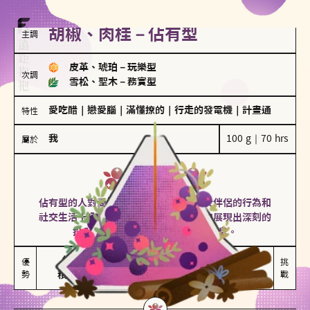
胡椒、肉桂－佔有型
主調
皮革、琥珀
－
玩樂型
次調
雪松、聖木
－
務實型
愛吃醋
｜
戀愛腦
｜
滿懂撩的
｜
行走的發電機
｜
計畫通
特性
我
100 g｜70 hrs
屬於
佔有型
胡椒、肉桂
佔有型的人對愛情有強烈的保護欲，對於伴侶的行為和
社交生活十分敏感、容易吃醋。在關係中展現出深刻的
投入和激情，但也可能讓人感到窒息。
能建立緊密關係

嫉妒心較強

優
挑
勢
積極維繫關係熱度
可能出現控制欲
戰