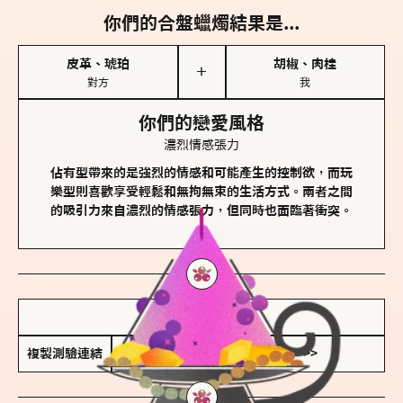
你們的合盤蠟燭結果是...
皮革、琥珀
胡椒、肉桂
＋
對方
我
你們的戀愛風格
濃烈情感張力
佔有型帶來的是強烈的情感和可能產生的控制欲，而玩
樂型則喜歡享受輕鬆和無拘無束的生活方式。兩者之間
的吸引力來自濃烈的情感張力，但同時也面臨著衝突。
儲存我的結果圖
複製測驗連結
查看香氛類型全解析 >>>