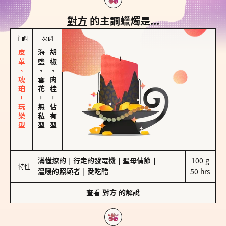
對方
的主調蠟燭是...
主調
次調
皮革、琥珀－玩樂型
海鹽、雪花
胡椒、肉桂
－
－
無私型
佔有型
滿懂撩的
｜
行走的發電機
｜
聖母情節
｜
100 g

特性
溫暖的照顧者
｜
愛吃醋
50 hrs
查看
對方
的解說