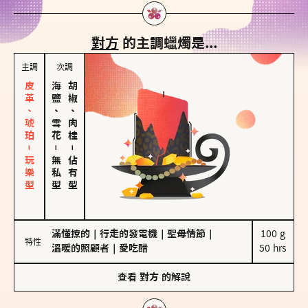
對方
的主調蠟燭是...
主調
次調
皮革、琥珀－玩樂型
海鹽、雪花
胡椒、肉桂
－
－
無私型
佔有型
滿懂撩的
｜
行走的發電機
｜
聖母情節
｜
100 g

特性
溫暖的照顧者
｜
愛吃醋
50 hrs
查看
對方
的解說