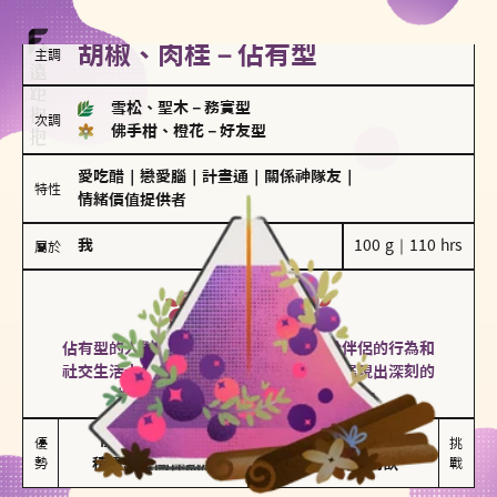
胡椒、肉桂－佔有型
主調
雪松、聖木
－
務實型
次調
佛手柑、橙花
－
好友型
愛吃醋
｜
戀愛腦
｜
計畫通
｜
關係神隊友
｜
特性
情緒價值提供者
我
100 g｜110 hrs
屬於
佔有型
胡椒、肉桂
佔有型的人對愛情有強烈的保護欲，對於伴侶的行為和
社交生活十分敏感、容易吃醋。在關係中展現出深刻的
投入和激情，但也可能讓人感到窒息。
能建立緊密關係

嫉妒心較強

優
挑
勢
積極維繫關係熱度
可能出現控制欲
戰