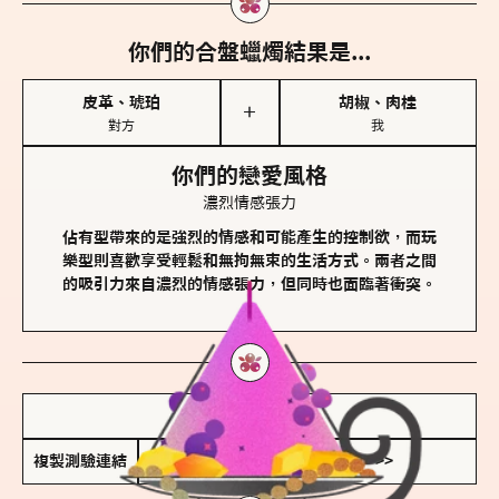
你們的合盤蠟燭結果是...
皮革、琥珀
胡椒、肉桂
＋
對方
我
你們的戀愛風格
濃烈情感張力
佔有型帶來的是強烈的情感和可能產生的控制欲，而玩
樂型則喜歡享受輕鬆和無拘無束的生活方式。兩者之間
的吸引力來自濃烈的情感張力，但同時也面臨著衝突。
儲存我的結果圖
複製測驗連結
查看香氛類型全解析 >>>