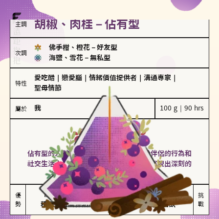
胡椒、肉桂－佔有型
主調
佛手柑、橙花
－
好友型
次調
海鹽、雪花
－
無私型
愛吃醋
｜
戀愛腦
｜
情緒價值提供者
｜
溝通專家
｜
特性
聖母情節
我
100 g｜90 hrs
屬於
佔有型
胡椒、肉桂
佔有型的人對愛情有強烈的保護欲，對於伴侶的行為和
社交生活十分敏感、容易吃醋。在關係中展現出深刻的
投入和激情，但也可能讓人感到窒息。
能建立緊密關係

嫉妒心較強

優
挑
勢
積極維繫關係熱度
可能出現控制欲
戰