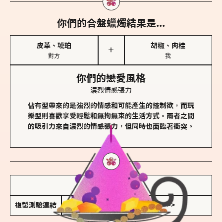
你們的合盤蠟燭結果是...
皮革、琥珀
胡椒、肉桂
＋
對方
我
你們的戀愛風格
濃烈情感張力
佔有型帶來的是強烈的情感和可能產生的控制欲，而玩
樂型則喜歡享受輕鬆和無拘無束的生活方式。兩者之間
的吸引力來自濃烈的情感張力，但同時也面臨著衝突。
儲存我的結果圖
複製測驗連結
查看香氛類型全解析 >>>