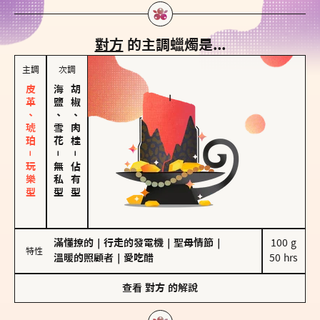
對方
的主調蠟燭是...
主調
次調
皮革、琥珀－玩樂型
海鹽、雪花
胡椒、肉桂
－
－
無私型
佔有型
滿懂撩的
｜
行走的發電機
｜
聖母情節
｜
100 g

特性
溫暖的照顧者
｜
愛吃醋
50 hrs
查看
對方
的解說