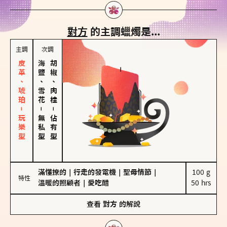
對方
的主調蠟燭是...
主調
次調
皮革、琥珀－玩樂型
海鹽、雪花
胡椒、肉桂
－
－
無私型
佔有型
滿懂撩的
｜
行走的發電機
｜
聖母情節
｜
100 g

特性
溫暖的照顧者
｜
愛吃醋
50 hrs
查看
對方
的解說