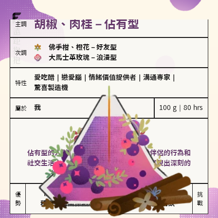
胡椒、肉桂－佔有型
主調
佛手柑、橙花
－
好友型
次調
大馬士革玫瑰
－
浪漫型
愛吃醋
｜
戀愛腦
｜
情緒價值提供者
｜
溝通專家
｜
特性
驚喜製造機
我
100 g｜80 hrs
屬於
佔有型
胡椒、肉桂
佔有型的人對愛情有強烈的保護欲，對於伴侶的行為和
社交生活十分敏感、容易吃醋。在關係中展現出深刻的
投入和激情，但也可能讓人感到窒息。
能建立緊密關係

嫉妒心較強

優
挑
勢
積極維繫關係熱度
可能出現控制欲
戰