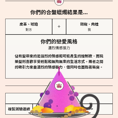
你們的合盤蠟燭結果是...
皮革、琥珀
胡椒、肉桂
＋
對方
我
你們的戀愛風格
濃烈情感張力
佔有型帶來的是強烈的情感和可能產生的控制欲，而玩
樂型則喜歡享受輕鬆和無拘無束的生活方式。兩者之間
的吸引力來自濃烈的情感張力，但同時也面臨著衝突。
儲存我的結果圖
複製測驗連結
查看香氛類型全解析 >>>