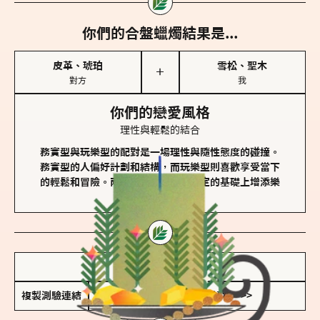
你們的合盤蠟燭結果是...
皮革、琥珀
雪松、聖木
＋
對方
我
你們的戀愛風格
理性與輕鬆的結合
務實型與玩樂型的配對是一場理性與隨性態度的碰撞。
務實型的人偏好計劃和結構，而玩樂型則喜歡享受當下
的輕鬆和冒險。兩者的關係能夠在穩定的基礎上增添樂
趣和火花。
儲存我的結果圖
複製測驗連結
查看香氛類型全解析 >>>