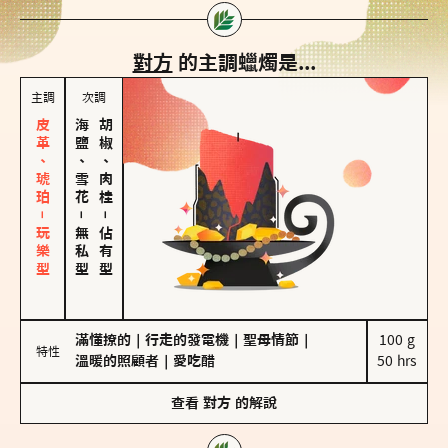
對方
的主調蠟燭是...
主調
次調
皮革、琥珀－玩樂型
海鹽、雪花
胡椒、肉桂
－
－
無私型
佔有型
滿懂撩的
｜
行走的發電機
｜
聖母情節
｜
100 g

特性
溫暖的照顧者
｜
愛吃醋
50 hrs
查看
對方
的解說