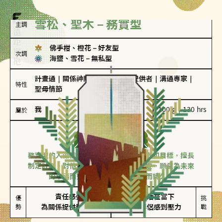
雪松、聖木－務實型
主調
佛手柑、橙花
－
好友型
次調
海鹽、雪花
－
無私型
計畫通
｜
關係神隊友
｜
情緒價值提供者
｜
溝通專家
｜
特性
聖母情節
我
100 g｜130 hrs
屬於
務實型
雪松、聖木
務實型的人深信愛情立基於共同的價值觀和目標，擅長
制定計劃。對他們來說，感情穩定最重要，願意為未來
的幸福而努力，讓愛情變得踏實而持久。
責任感強

較難活在當下

優
挑
勢
為關係提供穩定度
易讓伴侶感到壓力
戰