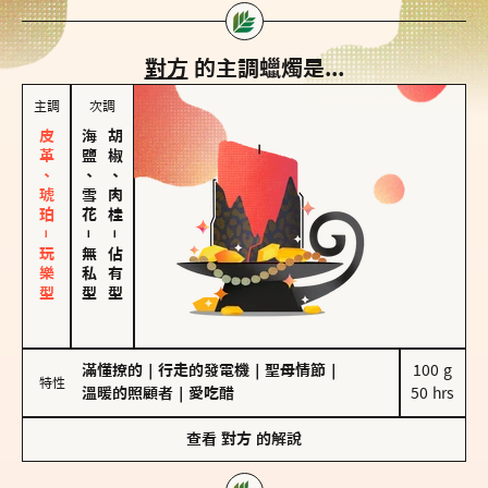
對方
的主調蠟燭是...
主調
次調
皮革、琥珀－玩樂型
海鹽、雪花
胡椒、肉桂
－
－
無私型
佔有型
滿懂撩的
｜
行走的發電機
｜
聖母情節
｜
100 g

特性
溫暖的照顧者
｜
愛吃醋
50 hrs
查看
對方
的解說