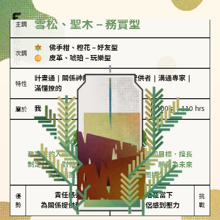
雪松、聖木－務實型
主調
佛手柑、橙花
－
好友型
次調
皮革、琥珀
－
玩樂型
計畫通
｜
關係神隊友
｜
情緒價值提供者
｜
溝通專家
｜
特性
滿懂撩的
我
100 g｜110 hrs
屬於
務實型
雪松、聖木
務實型的人深信愛情立基於共同的價值觀和目標，擅長
制定計劃。對他們來說，感情穩定最重要，願意為未來
的幸福而努力，讓愛情變得踏實而持久。
責任感強

較難活在當下

優
挑
勢
為關係提供穩定度
易讓伴侶感到壓力
戰