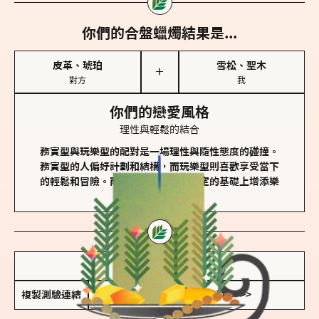
你們的合盤蠟燭結果是...
皮革、琥珀
雪松、聖木
＋
對方
我
你們的戀愛風格
理性與輕鬆的結合
務實型與玩樂型的配對是一場理性與隨性態度的碰撞。
務實型的人偏好計劃和結構，而玩樂型則喜歡享受當下
的輕鬆和冒險。兩者的關係能夠在穩定的基礎上增添樂
趣和火花。
儲存我的結果圖
複製測驗連結
查看香氛類型全解析 >>>