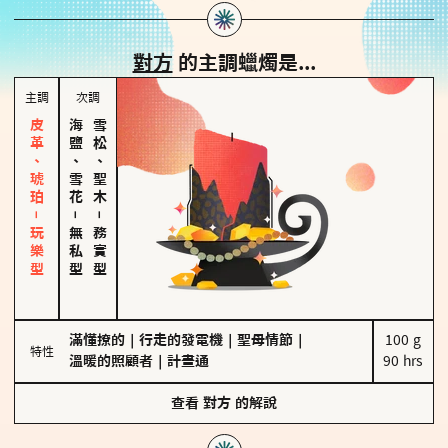
對方
的主調蠟燭是...
主調
次調
皮革、琥珀－玩樂型
海鹽、雪花
雪松、聖木
－
－
無私型
務實型
滿懂撩的
｜
行走的發電機
｜
聖母情節
｜
100 g

特性
溫暖的照顧者
｜
計畫通
90 hrs
查看
對方
的解說