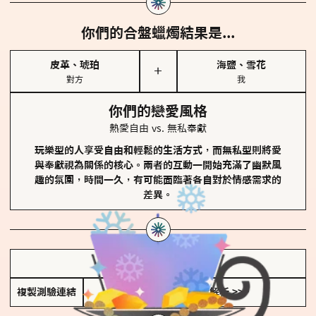
你們的合盤蠟燭結果是...
皮革、琥珀
海鹽、雪花
＋
對方
我
你們的戀愛風格
熱愛自由 vs. 無私奉獻
玩樂型的人享受自由和輕鬆的生活方式，而無私型則將愛
與奉獻視為關係的核心。兩者的互動一開始充滿了幽默風
趣的氛圍，時間一久，有可能面臨著各自對於情感需求的
差異。
儲存我的結果圖
複製測驗連結
查看香氛類型全解析 >>>