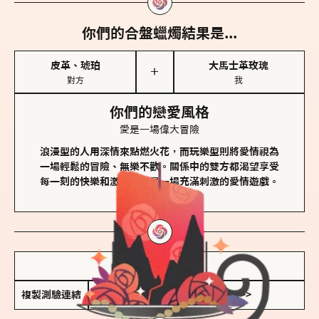
你們的合盤蠟燭結果是...
皮革、琥珀
大馬士革玫瑰
＋
對方
我
你們的戀愛風格
愛是一場偉大冒險
浪漫型的人用深情來點燃火花，而玩樂型則將愛情視為
一場輕鬆的冒險、無樂不歡。關係中的雙方都渴望享受
每一刻的快樂和激動，像是一場充滿刺激的愛情遊戲。
儲存我的結果圖
複製測驗連結
查看香氛類型全解析 >>>