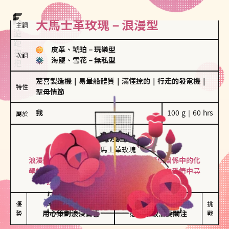
大馬士革玫瑰－浪漫型
主調
皮革、琥珀
－
玩樂型
次調
海鹽、雪花
－
無私型
驚喜製造機
｜
易暈船體質
｜
滿懂撩的
｜
行走的發電機
｜
特性
聖母情節
我
100 g｜60 hrs
屬於
浪漫型
大馬士革玫瑰
浪漫型的人以激情與性吸引力為基礎，深信關係中的化
學效應，認為每次相遇都是命中註定。傾向在愛情中尋
找火花，經常表達對另一半的愛意和讚美。
保持戀愛新鮮感

情緒起伏較大

優
挑
勢
用心策劃浪漫驚喜
感情中較需要關注
戰