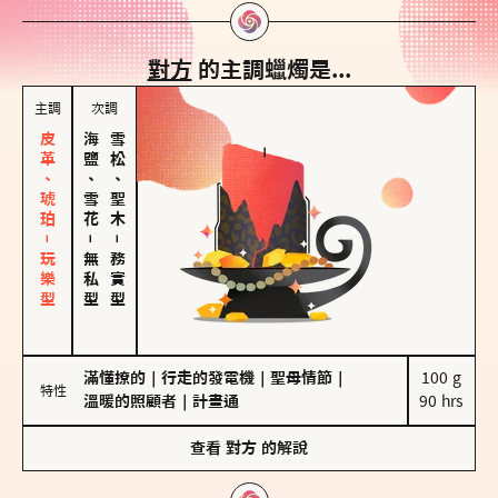
對方
的主調蠟燭是...
主調
次調
皮革、琥珀－玩樂型
海鹽、雪花
雪松、聖木
－
－
無私型
務實型
滿懂撩的
｜
行走的發電機
｜
聖母情節
｜
100 g

特性
溫暖的照顧者
｜
計畫通
90 hrs
查看
對方
的解說