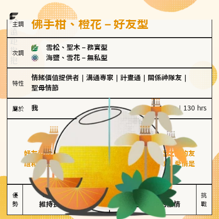
佛手柑、橙花－好友型
主調
雪松、聖木
－
務實型
次調
海鹽、雪花
－
無私型
情緒價值提供者
｜
溝通專家
｜
計畫通
｜
關係神隊友
｜
特性
聖母情節
我
100 g｜130 hrs
屬於
好友型
佛手柑、橙花
好友型的人喜歡分享生活中的點滴，重視與伴侶之間的友
誼和信任，穩定感是重要的關鍵詞。對他們來說，愛情是
心靈深處的共鳴和理解。
擅長聆聽與溝通

不喜歡變化

優
挑
勢
維持長期穩定關係
缺乏關係中的激情
戰