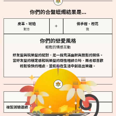
你們的合盤蠟燭結果是...
皮革、琥珀
佛手柑、橙花
＋
對方
我
你們的戀愛風格
輕鬆的情感互動
好友型與玩樂型的配對，是一段充滿幽默與放鬆的關係。
當好友型的穩定感和玩樂型的隨性相結合時，兩者都喜歡
輕鬆愉快的相處，並能夠在生活中創造出樂趣。
儲存我的結果圖
複製測驗連結
查看香氛類型全解析 >>>