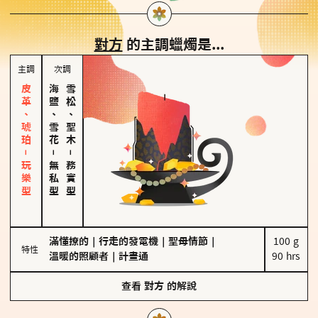
對方
的主調蠟燭是...
主調
次調
皮革、琥珀－玩樂型
海鹽、雪花
雪松、聖木
－
－
無私型
務實型
滿懂撩的
｜
行走的發電機
｜
聖母情節
｜
100 g

特性
溫暖的照顧者
｜
計畫通
90 hrs
查看
對方
的解說