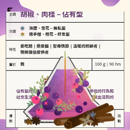
胡椒、肉桂－佔有型
主調
海鹽、雪花
－
無私型
次調
佛手柑、橙花
－
好友型
愛吃醋
｜
戀愛腦
｜
聖母情節
｜
溫暖的照顧者
｜
特性
情緒價值提供者
我
100 g｜90 hrs
屬於
佔有型
胡椒、肉桂
佔有型的人對愛情有強烈的保護欲，對於伴侶的行為和
社交生活十分敏感、容易吃醋。在關係中展現出深刻的
投入和激情，但也可能讓人感到窒息。
能建立緊密關係

嫉妒心較強

優
挑
勢
積極維繫關係熱度
可能出現控制欲
戰