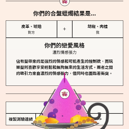
你們的合盤蠟燭結果是...
皮革、琥珀
胡椒、肉桂
＋
對方
我
你們的戀愛風格
濃烈情感張力
佔有型帶來的是強烈的情感和可能產生的控制欲，而玩
樂型則喜歡享受輕鬆和無拘無束的生活方式。兩者之間
的吸引力來自濃烈的情感張力，但同時也面臨著衝突。
儲存我的結果圖
複製測驗連結
查看香氛類型全解析 >>>