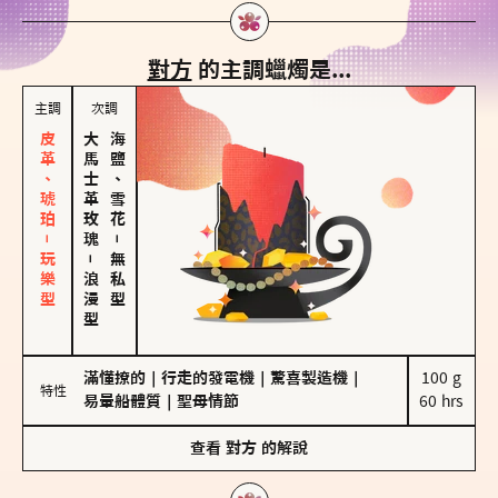
對方
的主調蠟燭是...
主調
次調
皮革、琥珀－玩樂型
大馬士革玫瑰
海鹽、雪花
－
－
無私型
浪漫型
滿懂撩的
｜
行走的發電機
｜
驚喜製造機
｜
100 g

特性
易暈船體質
｜
聖母情節
60 hrs
查看
對方
的解說