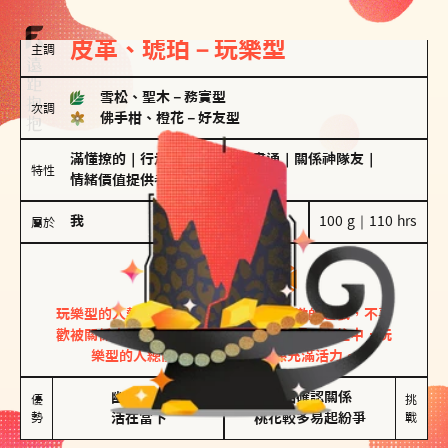
皮革、琥珀－玩樂型
主調
雪松、聖木
－
務實型
次調
佛手柑、橙花
－
好友型
滿懂撩的
｜
行走的發電機
｜
計畫通
｜
關係神隊友
｜
特性
情緒價值提供者
我
100 g｜110 hrs
屬於
玩樂型
皮革、琥珀
玩樂型的人熱情洋溢，視戀愛為一場刺激的遊戲，不喜
歡被關係中的限制綑綁。無論是約會中還是交往中，玩
樂型的人總能帶來樂趣，讓關係充滿活力。
幽默風趣

害怕確認關係

優
挑
勢
活在當下
桃花較多易起紛爭
戰