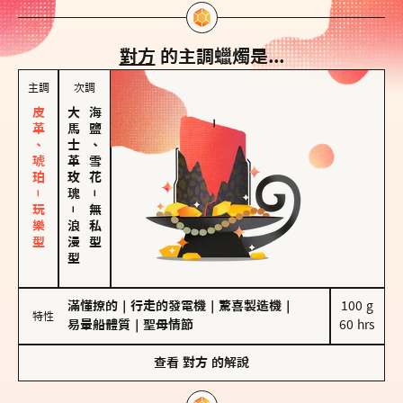
對方
的主調蠟燭是...
主調
次調
皮革、琥珀－玩樂型
大馬士革玫瑰
海鹽、雪花
－
－
無私型
浪漫型
滿懂撩的
｜
行走的發電機
｜
驚喜製造機
｜
100 g

特性
易暈船體質
｜
聖母情節
60 hrs
查看
對方
的解說