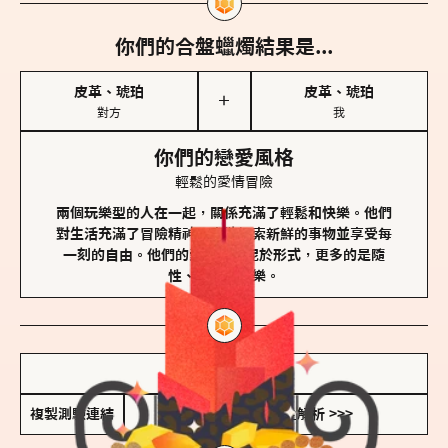
你們的合盤蠟燭結果是...
皮革、琥珀
皮革、琥珀
＋
對方
我
你們的戀愛風格
輕鬆的愛情冒險
兩個玩樂型的人在一起，關係充滿了輕鬆和快樂。他們
對生活充滿了冒險精神，喜歡探索新鮮的事物並享受每
一刻的自由。他們的愛情不拘泥於形式，更多的是隨
性、幽默和享樂。
儲存我的結果圖
複製測驗連結
查看香氛類型全解析 >>>