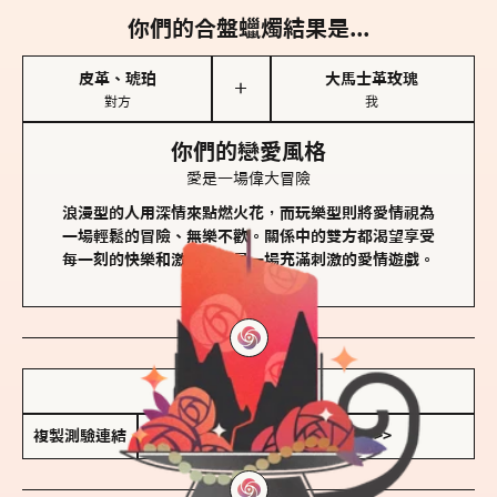
你們的合盤蠟燭結果是...
皮革、琥珀
大馬士革玫瑰
＋
對方
我
你們的戀愛風格
愛是一場偉大冒險
浪漫型的人用深情來點燃火花，而玩樂型則將愛情視為
一場輕鬆的冒險、無樂不歡。關係中的雙方都渴望享受
每一刻的快樂和激動，像是一場充滿刺激的愛情遊戲。
儲存我的結果圖
複製測驗連結
查看香氛類型全解析 >>>