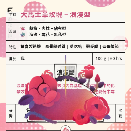
大馬士革玫瑰－浪漫型
主調
胡椒、肉桂
－
佔有型
次調
海鹽、雪花
－
無私型
驚喜製造機
｜
易暈船體質
｜
愛吃醋
｜
戀愛腦
｜
聖母情節
特性
我
100 g｜60 hrs
屬於
浪漫型
大馬士革玫瑰
浪漫型的人以激情與性吸引力為基礎，深信關係中的化
學效應，認為每次相遇都是命中註定。傾向在愛情中尋
找火花，經常表達對另一半的愛意和讚美。
保持戀愛新鮮感

情緒起伏較大

優
挑
勢
用心策劃浪漫驚喜
感情中較需要關注
戰