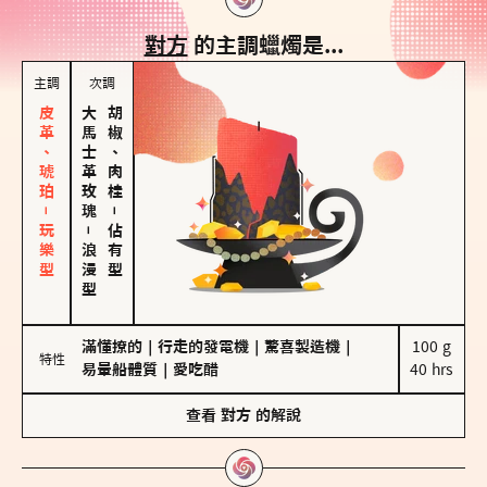
對方
的主調蠟燭是...
主調
次調
皮革、琥珀－玩樂型
大馬士革玫瑰
胡椒、肉桂
－
－
佔有型
浪漫型
滿懂撩的
｜
行走的發電機
｜
驚喜製造機
｜
100 g

特性
易暈船體質
｜
愛吃醋
40 hrs
查看
對方
的解說