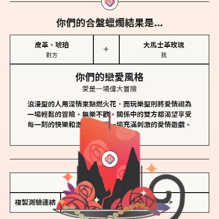
你們的合盤蠟燭結果是...
皮革、琥珀
大馬士革玫瑰
＋
對方
我
你們的戀愛風格
愛是一場偉大冒險
浪漫型的人用深情來點燃火花，而玩樂型則將愛情視為
一場輕鬆的冒險、無樂不歡。關係中的雙方都渴望享受
每一刻的快樂和激動，像是一場充滿刺激的愛情遊戲。
儲存我的結果圖
複製測驗連結
查看香氛類型全解析 >>>