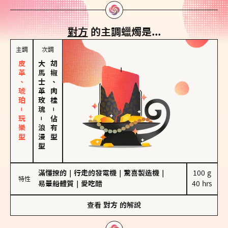
對方
的主調蠟燭是...
主調
次調
皮革、琥珀－玩樂型
大馬士革玫瑰
胡椒、肉桂
－
－
佔有型
浪漫型
滿懂撩的
｜
行走的發電機
｜
驚喜製造機
｜
100 g

特性
易暈船體質
｜
愛吃醋
40 hrs
查看
對方
的解說