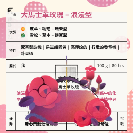
大馬士革玫瑰－浪漫型
主調
皮革、琥珀
－
玩樂型
次調
雪松、聖木
－
務實型
驚喜製造機
｜
易暈船體質
｜
滿懂撩的
｜
行走的發電機
｜
特性
計畫通
我
100 g｜80 hrs
屬於
浪漫型
大馬士革玫瑰
浪漫型的人以激情與性吸引力為基礎，深信關係中的化
學效應，認為每次相遇都是命中註定。傾向在愛情中尋
找火花，經常表達對另一半的愛意和讚美。
保持戀愛新鮮感

情緒起伏較大

優
挑
勢
用心策劃浪漫驚喜
感情中較需要關注
戰