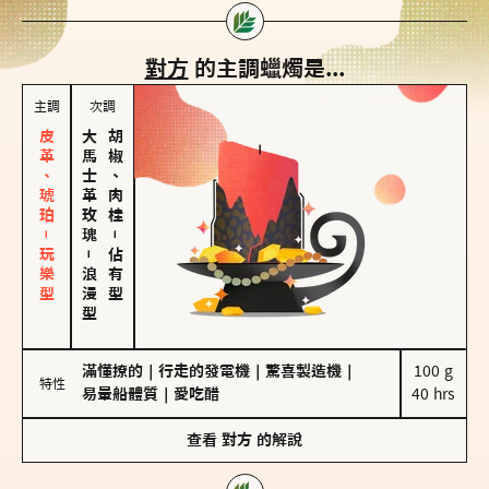
對方
的主調蠟燭是...
主調
次調
皮革、琥珀－玩樂型
大馬士革玫瑰
胡椒、肉桂
－
－
佔有型
浪漫型
滿懂撩的
｜
行走的發電機
｜
驚喜製造機
｜
100 g

特性
易暈船體質
｜
愛吃醋
40 hrs
查看
對方
的解說