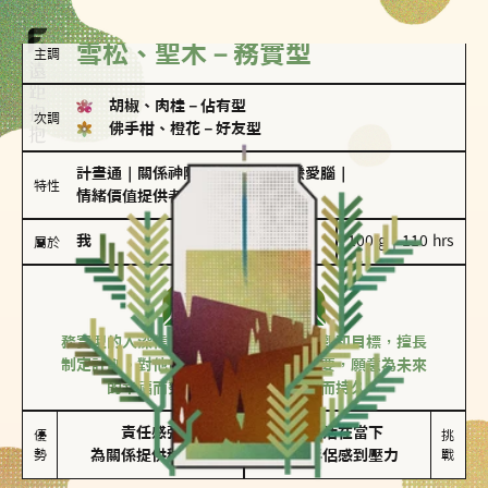
雪松、聖木－務實型
主調
胡椒、肉桂
－
佔有型
次調
佛手柑、橙花
－
好友型
計畫通
｜
關係神隊友
｜
愛吃醋
｜
戀愛腦
｜
特性
情緒價值提供者
我
100 g｜110 hrs
屬於
務實型
雪松、聖木
務實型的人深信愛情立基於共同的價值觀和目標，擅長
制定計劃。對他們來說，感情穩定最重要，願意為未來
的幸福而努力，讓愛情變得踏實而持久。
責任感強

較難活在當下

優
挑
勢
為關係提供穩定度
易讓伴侶感到壓力
戰