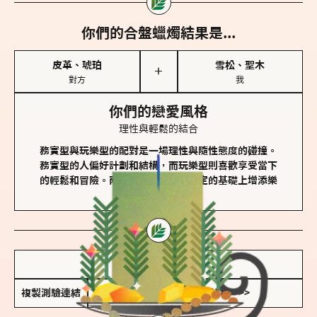
你們的合盤蠟燭結果是...
皮革、琥珀
雪松、聖木
＋
對方
我
你們的戀愛風格
理性與輕鬆的結合
務實型與玩樂型的配對是一場理性與隨性態度的碰撞。
務實型的人偏好計劃和結構，而玩樂型則喜歡享受當下
的輕鬆和冒險。兩者的關係能夠在穩定的基礎上增添樂
趣和火花。
儲存我的結果圖
複製測驗連結
查看香氛類型全解析 >>>