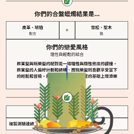
你們的合盤蠟燭結果是...
皮革、琥珀
雪松、聖木
＋
對方
我
你們的戀愛風格
理性與輕鬆的結合
務實型與玩樂型的配對是一場理性與隨性態度的碰撞。
務實型的人偏好計劃和結構，而玩樂型則喜歡享受當下
的輕鬆和冒險。兩者的關係能夠在穩定的基礎上增添樂
趣和火花。
儲存我的結果圖
複製測驗連結
查看香氛類型全解析 >>>