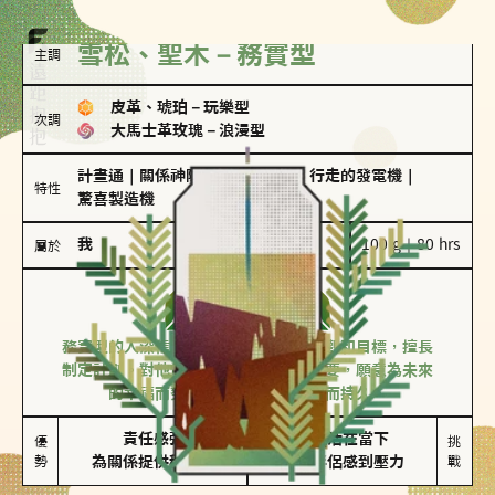
雪松、聖木－務實型
主調
皮革、琥珀
－
玩樂型
次調
大馬士革玫瑰
－
浪漫型
計畫通
｜
關係神隊友
｜
滿懂撩的
｜
行走的發電機
｜
特性
驚喜製造機
我
100 g｜80 hrs
屬於
務實型
雪松、聖木
務實型的人深信愛情立基於共同的價值觀和目標，擅長
制定計劃。對他們來說，感情穩定最重要，願意為未來
的幸福而努力，讓愛情變得踏實而持久。
責任感強

較難活在當下

優
挑
勢
為關係提供穩定度
易讓伴侶感到壓力
戰