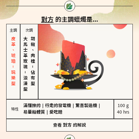
對方
的主調蠟燭是...
主調
次調
皮革、琥珀－玩樂型
大馬士革玫瑰
胡椒、肉桂
－
－
佔有型
浪漫型
滿懂撩的
｜
行走的發電機
｜
驚喜製造機
｜
100 g

特性
易暈船體質
｜
愛吃醋
40 hrs
查看
對方
的解說