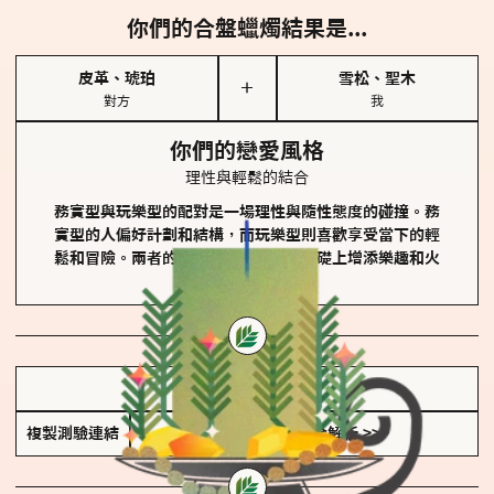
你們的合盤蠟燭結果是...
皮革、琥珀
雪松、聖木
＋
對方
我
你們的戀愛風格
理性與輕鬆的結合
務實型與玩樂型的配對是一場理性與隨性態度的碰撞。務
實型的人偏好計劃和結構，而玩樂型則喜歡享受當下的輕
鬆和冒險。兩者的關係能夠在穩定的基礎上增添樂趣和火
花。
儲存我的結果圖
複製測驗連結
查看香氛類型全解析 >>>