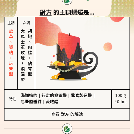
對方
的主調蠟燭是...
主調
次調
皮革、琥珀－玩樂型
大馬士革玫瑰
胡椒、肉桂
－
－
佔有型
浪漫型
滿懂撩的
｜
行走的發電機
｜
驚喜製造機
｜
100 g

特性
易暈船體質
｜
愛吃醋
40 hrs
查看
對方
的解說