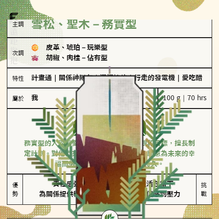
雪松、聖木－務實型
主調
皮革、琥珀
－
玩樂型
次調
胡椒、肉桂
－
佔有型
計畫通
｜
關係神隊友
｜
滿懂撩的
｜
行走的發電機
｜
愛吃醋
特性
我
100 g｜70 hrs
屬於
務實型
雪松、聖木
務實型的人深信愛情立基於共同的價值觀和目標，擅長制
定計劃。對他們來說，感情穩定最重要，願意為未來的幸
福而努力，讓愛情變得踏實而持久。
責任感強

較難活在當下

優
挑
勢
為關係提供穩定度
易讓伴侶感到壓力
戰