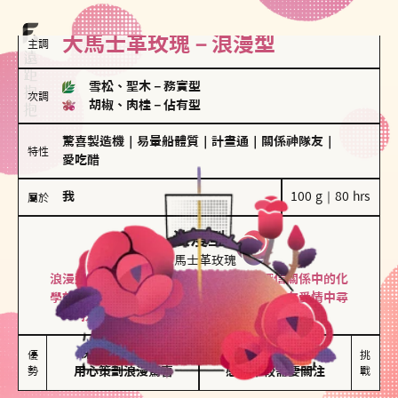
大馬士革玫瑰－浪漫型
主調
雪松、聖木
－
務實型
次調
胡椒、肉桂
－
佔有型
驚喜製造機
｜
易暈船體質
｜
計畫通
｜
關係神隊友
｜
特性
愛吃醋
我
100 g｜80 hrs
屬於
浪漫型
大馬士革玫瑰
浪漫型的人以激情與性吸引力為基礎，深信關係中的化
學效應，認為每次相遇都是命中註定。傾向在愛情中尋
找火花，經常表達對另一半的愛意和讚美。
保持戀愛新鮮感

情緒起伏較大

優
挑
勢
用心策劃浪漫驚喜
感情中較需要關注
戰