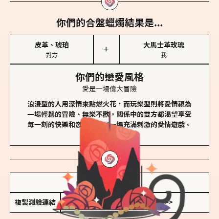
你們的合盤蠟燭結果是...
皮革、琥珀
大馬士革玫瑰
＋
對方
我
你們的戀愛風格
愛是一場偉大冒險
浪漫型的人用深情來點燃火花，而玩樂型則將愛情視為
一場輕鬆的冒險、無樂不歡。關係中的雙方都渴望享受
每一刻的快樂和激動，像是一場充滿刺激的愛情遊戲。
儲存我的結果圖
複製測驗連結
查看香氛類型全解析 >>>