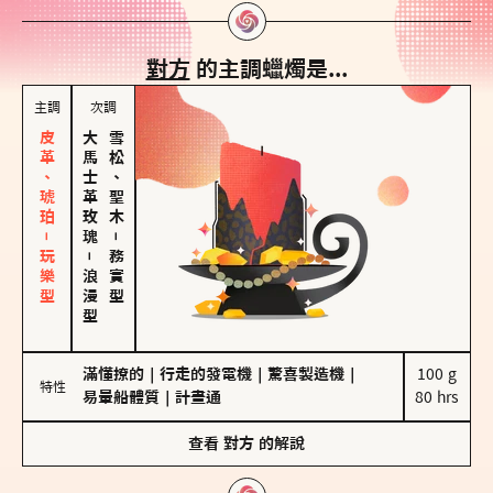
對方
的主調蠟燭是...
主調
次調
皮革、琥珀－玩樂型
大馬士革玫瑰
雪松、聖木
－
－
務實型
浪漫型
滿懂撩的
｜
行走的發電機
｜
驚喜製造機
｜
100 g

特性
易暈船體質
｜
計畫通
80 hrs
查看
對方
的解說