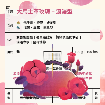
大馬士革玫瑰－浪漫型
主調
佛手柑、橙花
－
好友型
次調
海鹽、雪花
－
無私型
驚喜製造機
｜
易暈船體質
｜
情緒價值提供者
｜
特性
溝通專家
｜
聖母情節
我
100 g｜100 hrs
屬於
浪漫型
大馬士革玫瑰
浪漫型的人以激情與性吸引力為基礎，深信關係中的化
學效應，認為每次相遇都是命中註定。傾向在愛情中尋
找火花，經常表達對另一半的愛意和讚美。
保持戀愛新鮮感

情緒起伏較大

優
挑
勢
用心策劃浪漫驚喜
感情中較需要關注
戰