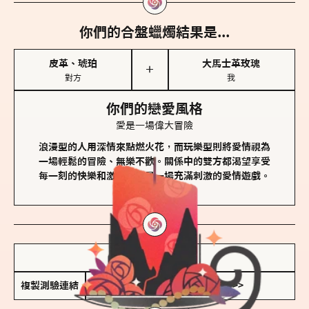
你們的合盤蠟燭結果是...
皮革、琥珀
大馬士革玫瑰
＋
對方
我
你們的戀愛風格
愛是一場偉大冒險
浪漫型的人用深情來點燃火花，而玩樂型則將愛情視為
一場輕鬆的冒險、無樂不歡。關係中的雙方都渴望享受
每一刻的快樂和激動，像是一場充滿刺激的愛情遊戲。
儲存我的結果圖
複製測驗連結
查看香氛類型全解析 >>>