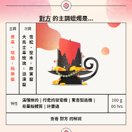
對方
的主調蠟燭是...
主調
次調
皮革、琥珀－玩樂型
大馬士革玫瑰
雪松、聖木
－
－
務實型
浪漫型
滿懂撩的
｜
行走的發電機
｜
驚喜製造機
｜
100 g

特性
易暈船體質
｜
計畫通
80 hrs
查看
對方
的解說