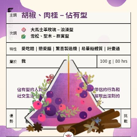
胡椒、肉桂－佔有型
主調
大馬士革玫瑰
－
浪漫型
次調
雪松、聖木
－
務實型
愛吃醋
｜
戀愛腦
｜
驚喜製造機
｜
易暈船體質
｜
計畫通
特性
我
100 g｜80 hrs
屬於
佔有型
胡椒、肉桂
佔有型的人對愛情有強烈的保護欲，對於伴侶的行為和
社交生活十分敏感、容易吃醋。在關係中展現出深刻的
投入和激情，但也可能讓人感到窒息。
能建立緊密關係

嫉妒心較強

優
挑
勢
積極維繫關係熱度
可能出現控制欲
戰