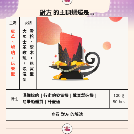
對方
的主調蠟燭是...
主調
次調
皮革、琥珀－玩樂型
大馬士革玫瑰
雪松、聖木
－
－
務實型
浪漫型
滿懂撩的
｜
行走的發電機
｜
驚喜製造機
｜
100 g

特性
易暈船體質
｜
計畫通
80 hrs
查看
對方
的解說