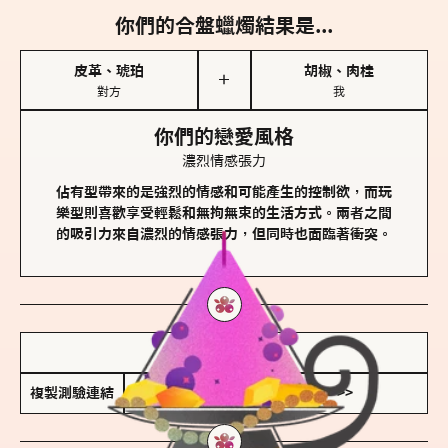
你們的合盤蠟燭結果是...
皮革、琥珀
胡椒、肉桂
＋
對方
我
你們的戀愛風格
濃烈情感張力
佔有型帶來的是強烈的情感和可能產生的控制欲，而玩
樂型則喜歡享受輕鬆和無拘無束的生活方式。兩者之間
的吸引力來自濃烈的情感張力，但同時也面臨著衝突。
儲存我的結果圖
複製測驗連結
查看香氛類型全解析 >>>