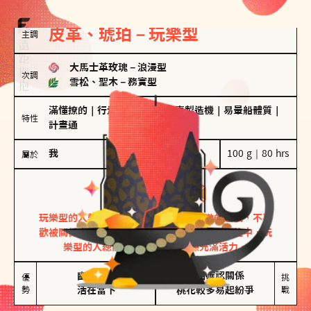
皮革、琥珀－玩樂型
主調
大馬士革玫瑰
－
浪漫型
次調
雪松、聖木
－
務實型
滿懂撩的
｜
行走的發電機
｜
驚喜製造機
｜
易暈船體質
｜
特性
計畫通
我
100 g｜80 hrs
屬於
玩樂型
皮革、琥珀
玩樂型的人熱情洋溢，視戀愛為一場刺激的遊戲，不喜
歡被關係中的限制綑綁。無論是約會中還是交往中，玩
樂型的人總能帶來樂趣，讓關係充滿活力。
幽默風趣

害怕確認關係

優
挑
勢
活在當下
桃花較多易起紛爭
戰