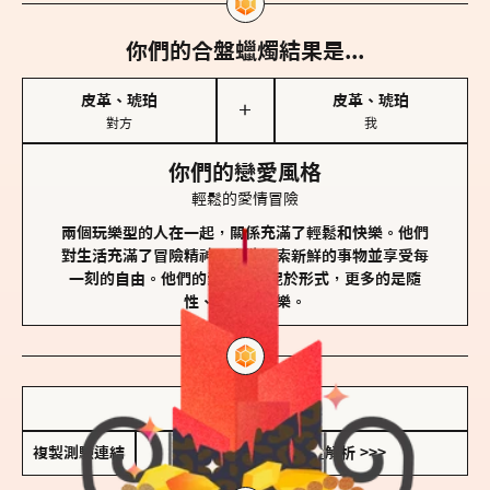
你們的合盤蠟燭結果是...
皮革、琥珀
皮革、琥珀
＋
對方
我
你們的戀愛風格
輕鬆的愛情冒險
兩個玩樂型的人在一起，關係充滿了輕鬆和快樂。他們
對生活充滿了冒險精神，喜歡探索新鮮的事物並享受每
一刻的自由。他們的愛情不拘泥於形式，更多的是隨
性、幽默和享樂。
儲存我的結果圖
複製測驗連結
查看香氛類型全解析 >>>