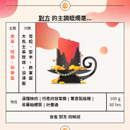
對方
的主調蠟燭是...
主調
次調
皮革、琥珀－玩樂型
大馬士革玫瑰
雪松、聖木
－
－
務實型
浪漫型
滿懂撩的
｜
行走的發電機
｜
驚喜製造機
｜
100 g

特性
易暈船體質
｜
計畫通
80 hrs
查看
對方
的解說