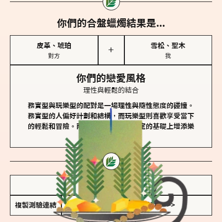
你們的合盤蠟燭結果是...
皮革、琥珀
雪松、聖木
＋
對方
我
你們的戀愛風格
理性與輕鬆的結合
務實型與玩樂型的配對是一場理性與隨性態度的碰撞。
務實型的人偏好計劃和結構，而玩樂型則喜歡享受當下
的輕鬆和冒險。兩者的關係能夠在穩定的基礎上增添樂
趣和火花。
儲存我的結果圖
複製測驗連結
查看香氛類型全解析 >>>