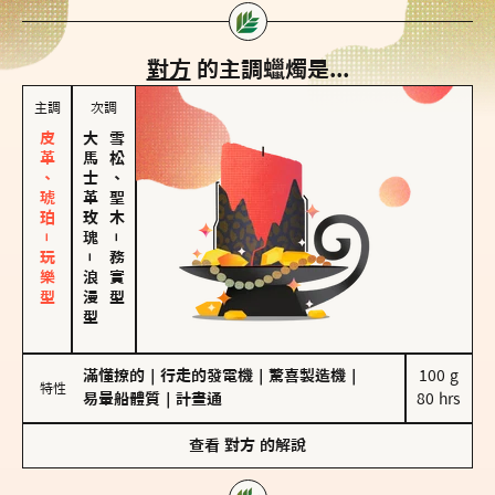
對方
的主調蠟燭是...
主調
次調
皮革、琥珀－玩樂型
大馬士革玫瑰
雪松、聖木
－
－
務實型
浪漫型
滿懂撩的
｜
行走的發電機
｜
驚喜製造機
｜
100 g

特性
易暈船體質
｜
計畫通
80 hrs
查看
對方
的解說