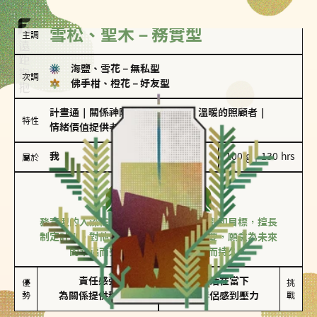
雪松、聖木－務實型
主調
海鹽、雪花
－
無私型
次調
佛手柑、橙花
－
好友型
計畫通
｜
關係神隊友
｜
聖母情節
｜
溫暖的照顧者
｜
特性
情緒價值提供者
我
100 g｜130 hrs
屬於
務實型
雪松、聖木
務實型的人深信愛情立基於共同的價值觀和目標，擅長
制定計劃。對他們來說，感情穩定最重要，願意為未來
的幸福而努力，讓愛情變得踏實而持久。
責任感強

較難活在當下

優
挑
勢
為關係提供穩定度
易讓伴侶感到壓力
戰