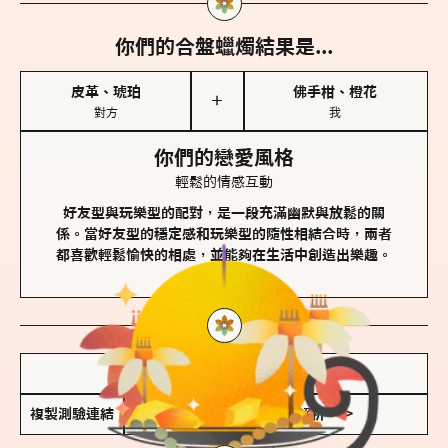
你們的合盤蠟燭結果是...
皮革、琥珀
佛手柑、橙花
＋
對方
我
你們的戀愛風格
輕鬆的情感互動
好友型與玩樂型的配對，是一段充滿幽默與放鬆的關
係。當好友型的穩定感和玩樂型的隨性相結合時，兩者
都喜歡輕鬆愉快的相處，並能夠在生活中創造出樂趣。
儲存我的結果圖
複製測驗連結
查看香氛類型全解析 >>>