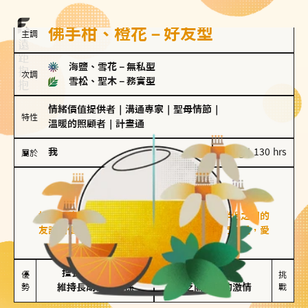
佛手柑、橙花－好友型
主調
海鹽、雪花
－
無私型
次調
雪松、聖木
－
務實型
情緒價值提供者
｜
溝通專家
｜
聖母情節
｜
特性
溫暖的照顧者
｜
計畫通
我
100 g｜130 hrs
屬於
好友型
佛手柑、橙花
好友型的人喜歡分享生活中的點滴，重視與伴侶之間的
友誼和信任，穩定感是重要的關鍵詞。對他們來說，愛
情是心靈深處的共鳴和理解。
擅長聆聽與溝通

不喜歡變化

優
挑
勢
維持長期穩定關係
缺乏關係中的激情
戰