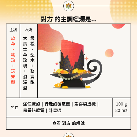
對方
的主調蠟燭是...
主調
次調
皮革、琥珀－玩樂型
大馬士革玫瑰
雪松、聖木
－
－
務實型
浪漫型
滿懂撩的
｜
行走的發電機
｜
驚喜製造機
｜
100 g

特性
易暈船體質
｜
計畫通
80 hrs
查看
對方
的解說