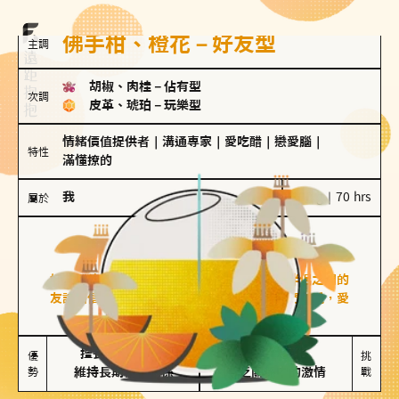
佛手柑、橙花－好友型
主調
胡椒、肉桂
－
佔有型
次調
皮革、琥珀
－
玩樂型
情緒價值提供者
｜
溝通專家
｜
愛吃醋
｜
戀愛腦
｜
特性
滿懂撩的
我
100 g｜70 hrs
屬於
好友型
佛手柑、橙花
好友型的人喜歡分享生活中的點滴，重視與伴侶之間的
友誼和信任，穩定感是重要的關鍵詞。對他們來說，愛
情是心靈深處的共鳴和理解。
擅長聆聽與溝通

不喜歡變化

優
挑
勢
維持長期穩定關係
缺乏關係中的激情
戰