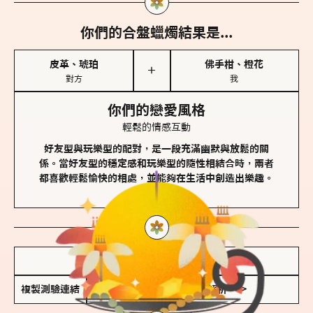
你們的合盤蠟燭結果是...
皮革、琥珀
佛手柑、橙花
＋
對方
我
你們的戀愛風格
輕鬆的情感互動
好友型與玩樂型的配對，是一段充滿幽默與放鬆的關
係。當好友型的穩定感和玩樂型的隨性相結合時，兩者
都喜歡輕鬆愉快的相處，並能夠在生活中創造出樂趣。
儲存我的結果圖
複製測驗連結
查看香氛類型全解析 >>>