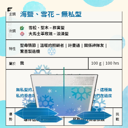
海鹽、雪花－無私型
主調
雪松、聖木
－
務實型
次調
大馬士革玫瑰
－
浪漫型
聖母情節
｜
溫暖的照顧者
｜
計畫通
｜
關係神隊友
｜
特性
驚喜製造機
我
100 g｜100 hrs
屬於
無私型
海鹽、雪花
無私型的人傾向用心呵護、滿足另一半的需求，這種無
私的愛會帶來緊密的關係連結，但也可能讓他們在過度
付出中迷失自我，忽略自己真正的需求。
無私奉獻

較難設立界線

優
挑
勢
讓伴侶感受到關懷
易有強烈情感依賴
戰