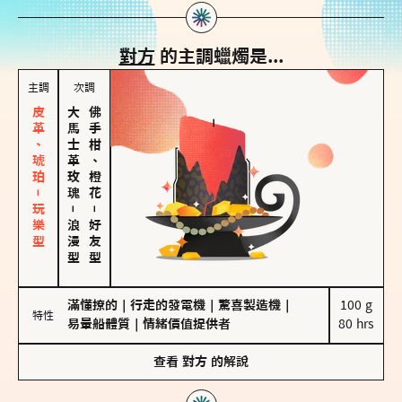
對方
的主調蠟燭是...
主調
次調
皮革、琥珀－玩樂型
大馬士革玫瑰
佛手柑、橙花
－
－
浪漫型
好友型
滿懂撩的
｜
行走的發電機
｜
驚喜製造機
｜
100 g

特性
易暈船體質
｜
情緒價值提供者
80 hrs
查看
對方
的解說