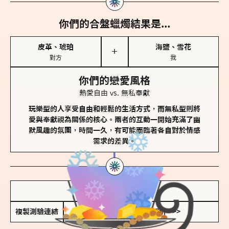
你們的合盤蠟燭結果是...
皮革、琥珀
海鹽、雪花
＋
對方
我
你們的戀愛風格
熱愛自由 vs. 無私奉獻
玩樂型的人享受自由和輕鬆的生活方式，而無私型則將
愛與奉獻視為關係的核心。兩者的互動一開始充滿了幽
默風趣的氛圍，時間一久，有可能面臨著各自對於情感
需求的差異。
儲存我的結果圖
複製測驗連結
查看香氛類型全解析 >>>