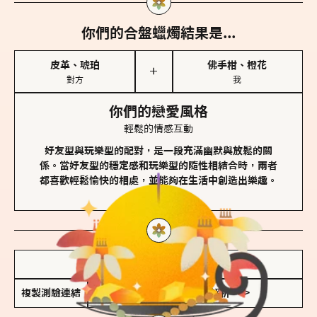
你們的合盤蠟燭結果是...
皮革、琥珀
佛手柑、橙花
＋
對方
我
你們的戀愛風格
輕鬆的情感互動
好友型與玩樂型的配對，是一段充滿幽默與放鬆的關
係。當好友型的穩定感和玩樂型的隨性相結合時，兩者
都喜歡輕鬆愉快的相處，並能夠在生活中創造出樂趣。
儲存我的結果圖
複製測驗連結
查看香氛類型全解析 >>>