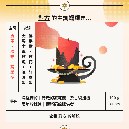
對方
的主調蠟燭是...
主調
次調
皮革、琥珀－玩樂型
大馬士革玫瑰
佛手柑、橙花
－
－
浪漫型
好友型
滿懂撩的
｜
行走的發電機
｜
驚喜製造機
｜
100 g

特性
易暈船體質
｜
情緒價值提供者
80 hrs
查看
對方
的解說