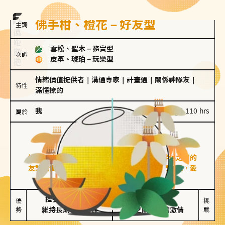
佛手柑、橙花－好友型
主調
雪松、聖木
－
務實型
次調
皮革、琥珀
－
玩樂型
情緒價值提供者
｜
溝通專家
｜
計畫通
｜
關係神隊友
｜
特性
滿懂撩的
我
100 g｜110 hrs
屬於
好友型
佛手柑、橙花
好友型的人喜歡分享生活中的點滴，重視與伴侶之間的
友誼和信任，穩定感是重要的關鍵詞。對他們來說，愛
情是心靈深處的共鳴和理解。
擅長聆聽與溝通

不喜歡變化

優
挑
勢
維持長期穩定關係
缺乏關係中的激情
戰