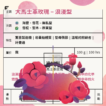
大馬士革玫瑰－浪漫型
主調
海鹽、雪花
－
無私型
次調
雪松、聖木
－
務實型
驚喜製造機
｜
易暈船體質
｜
聖母情節
｜
溫暖的照顧者
｜
特性
計畫通
我
100 g｜100 hrs
屬於
浪漫型
大馬士革玫瑰
浪漫型的人以激情與性吸引力為基礎，深信關係中的化學
效應，認為每次相遇都是命中註定。傾向在愛情中尋找火
花，經常表達對另一半的愛意和讚美。
保持戀愛新鮮感

情緒起伏較大

優
挑
勢
用心策劃浪漫驚喜
感情中較需要關注
戰