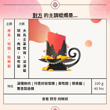
對方
的主調蠟燭是...
主調
次調
皮革、琥珀－玩樂型
胡椒、肉桂
大馬士革玫瑰
－
佔有型
－
浪漫型
滿懂撩的
｜
行走的發電機
｜
愛吃醋
｜
戀愛腦
｜
100 g

特性
驚喜製造機
40 hrs
查看
對方
的解說