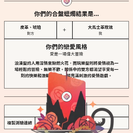
你們的合盤蠟燭結果是...
皮革、琥珀
大馬士革玫瑰
＋
對方
我
你們的戀愛風格
愛是一場偉大冒險
浪漫型的人用深情來點燃火花，而玩樂型則將愛情視為一
場輕鬆的冒險、無樂不歡。關係中的雙方都渴望享受每一
刻的快樂和激動，像是一場充滿刺激的愛情遊戲。
儲存我的結果圖
複製測驗連結
查看香氛類型全解析 >>>