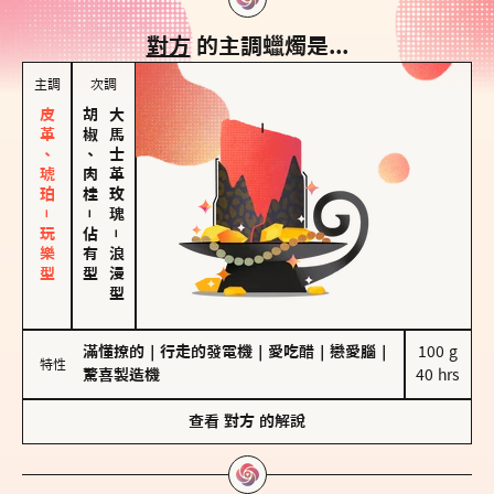
對方
的主調蠟燭是...
主調
次調
皮革、琥珀－玩樂型
胡椒、肉桂
大馬士革玫瑰
－
佔有型
－
浪漫型
滿懂撩的
｜
行走的發電機
｜
愛吃醋
｜
戀愛腦
｜
100 g

特性
驚喜製造機
40 hrs
查看
對方
的解說