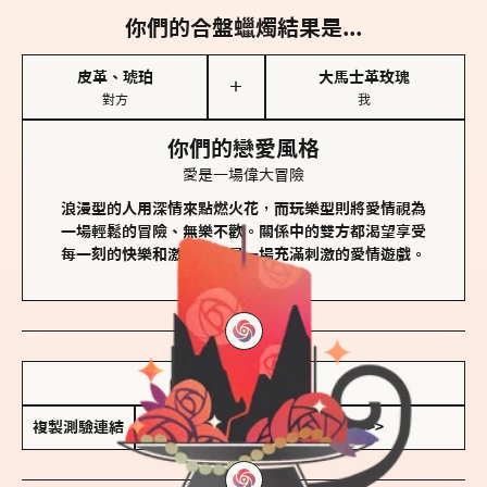
你們的合盤蠟燭結果是...
皮革、琥珀
大馬士革玫瑰
＋
對方
我
你們的戀愛風格
愛是一場偉大冒險
浪漫型的人用深情來點燃火花，而玩樂型則將愛情視為
一場輕鬆的冒險、無樂不歡。關係中的雙方都渴望享受
每一刻的快樂和激動，像是一場充滿刺激的愛情遊戲。
儲存我的結果圖
複製測驗連結
查看香氛類型全解析 >>>