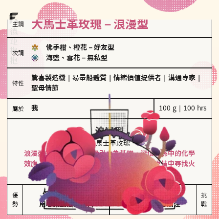
大馬士革玫瑰－浪漫型
主調
佛手柑、橙花
－
好友型
次調
海鹽、雪花
－
無私型
驚喜製造機
｜
易暈船體質
｜
情緒價值提供者
｜
溝通專家
｜
特性
聖母情節
我
100 g｜100 hrs
屬於
浪漫型
大馬士革玫瑰
浪漫型的人以激情與性吸引力為基礎，深信關係中的化學
效應，認為每次相遇都是命中註定。傾向在愛情中尋找火
花，經常表達對另一半的愛意和讚美。
保持戀愛新鮮感

情緒起伏較大

優
挑
勢
用心策劃浪漫驚喜
感情中較需要關注
戰