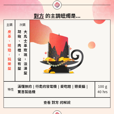
對方
的主調蠟燭是...
主調
次調
皮革、琥珀－玩樂型
胡椒、肉桂
大馬士革玫瑰
－
佔有型
－
浪漫型
滿懂撩的
｜
行走的發電機
｜
愛吃醋
｜
戀愛腦
｜
100 g

特性
驚喜製造機
40 hrs
查看
對方
的解說