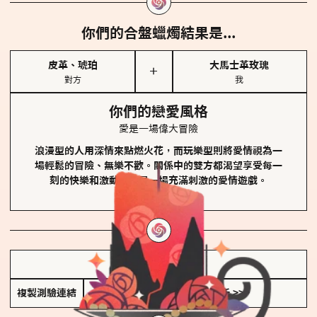
你們的合盤蠟燭結果是...
皮革、琥珀
大馬士革玫瑰
＋
對方
我
你們的戀愛風格
愛是一場偉大冒險
浪漫型的人用深情來點燃火花，而玩樂型則將愛情視為一
場輕鬆的冒險、無樂不歡。關係中的雙方都渴望享受每一
刻的快樂和激動，像是一場充滿刺激的愛情遊戲。
儲存我的結果圖
複製測驗連結
查看香氛類型全解析 >>>