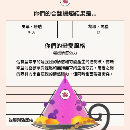
你們的合盤蠟燭結果是...
皮革、琥珀
胡椒、肉桂
＋
對方
我
你們的戀愛風格
濃烈情感張力
佔有型帶來的是強烈的情感和可能產生的控制欲，而玩
樂型則喜歡享受輕鬆和無拘無束的生活方式。兩者之間
的吸引力來自濃烈的情感張力，但同時也面臨著衝突。
儲存我的結果圖
複製測驗連結
查看香氛類型全解析 >>>