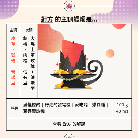
對方
的主調蠟燭是...
主調
次調
皮革、琥珀－玩樂型
胡椒、肉桂
大馬士革玫瑰
－
佔有型
－
浪漫型
滿懂撩的
｜
行走的發電機
｜
愛吃醋
｜
戀愛腦
｜
100 g

特性
驚喜製造機
40 hrs
查看
對方
的解說