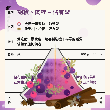
胡椒、肉桂－佔有型
主調
大馬士革玫瑰
－
浪漫型
次調
佛手柑、橙花
－
好友型
愛吃醋
｜
戀愛腦
｜
驚喜製造機
｜
易暈船體質
｜
特性
情緒價值提供者
我
100 g｜80 hrs
屬於
佔有型
胡椒、肉桂
佔有型的人對愛情有強烈的保護欲，對於伴侶的行為和
社交生活十分敏感、容易吃醋。在關係中展現出深刻的
投入和激情，但也可能讓人感到窒息。
能建立緊密關係

嫉妒心較強

優
挑
勢
積極維繫關係熱度
可能出現控制欲
戰