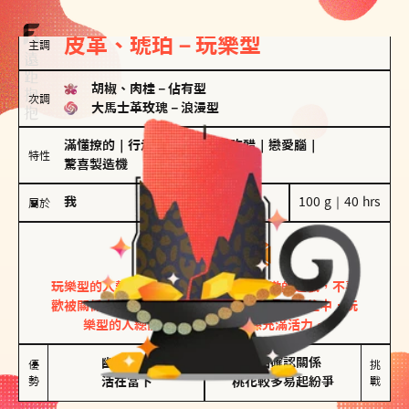
皮革、琥珀－玩樂型
主調
胡椒、肉桂
－
佔有型
次調
大馬士革玫瑰
－
浪漫型
滿懂撩的
｜
行走的發電機
｜
愛吃醋
｜
戀愛腦
｜
特性
驚喜製造機
我
100 g｜40 hrs
屬於
玩樂型
皮革、琥珀
玩樂型的人熱情洋溢，視戀愛為一場刺激的遊戲，不喜
歡被關係中的限制綑綁。無論是約會中還是交往中，玩
樂型的人總能帶來樂趣，讓關係充滿活力。
幽默風趣

害怕確認關係

優
挑
勢
活在當下
桃花較多易起紛爭
戰