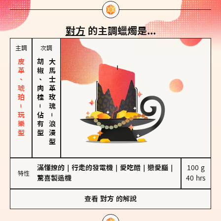
對方
的主調蠟燭是...
主調
次調
皮革、琥珀－玩樂型
胡椒、肉桂
大馬士革玫瑰
－
佔有型
－
浪漫型
滿懂撩的
｜
行走的發電機
｜
愛吃醋
｜
戀愛腦
｜
100 g

特性
驚喜製造機
40 hrs
查看
對方
的解說