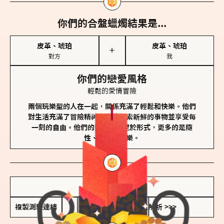
你們的合盤蠟燭結果是...
皮革、琥珀
皮革、琥珀
＋
對方
我
你們的戀愛風格
輕鬆的愛情冒險
兩個玩樂型的人在一起，關係充滿了輕鬆和快樂。他們
對生活充滿了冒險精神，喜歡探索新鮮的事物並享受每
一刻的自由。他們的愛情不拘泥於形式，更多的是隨
性、幽默和享樂。
儲存我的結果圖
複製測驗連結
查看香氛類型全解析 >>>