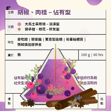
胡椒、肉桂－佔有型
主調
大馬士革玫瑰
－
浪漫型
次調
佛手柑、橙花
－
好友型
愛吃醋
｜
戀愛腦
｜
驚喜製造機
｜
易暈船體質
｜
特性
情緒價值提供者
我
100 g｜80 hrs
屬於
佔有型
胡椒、肉桂
佔有型的人對愛情有強烈的保護欲，對於伴侶的行為和
社交生活十分敏感、容易吃醋。在關係中展現出深刻的
投入和激情，但也可能讓人感到窒息。
能建立緊密關係

嫉妒心較強

優
挑
勢
積極維繫關係熱度
可能出現控制欲
戰