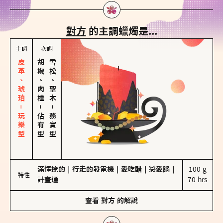
對方
的主調蠟燭是...
主調
次調
皮革、琥珀－玩樂型
胡椒、肉桂
雪松、聖木
－
－
佔有型
務實型
滿懂撩的
｜
行走的發電機
｜
愛吃醋
｜
戀愛腦
｜
100 g

特性
計畫通
70 hrs
查看
對方
的解說