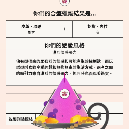
你們的合盤蠟燭結果是...
皮革、琥珀
胡椒、肉桂
＋
對方
我
你們的戀愛風格
濃烈情感張力
佔有型帶來的是強烈的情感和可能產生的控制欲，而玩
樂型則喜歡享受輕鬆和無拘無束的生活方式。兩者之間
的吸引力來自濃烈的情感張力，但同時也面臨著衝突。
儲存我的結果圖
複製測驗連結
查看香氛類型全解析 >>>