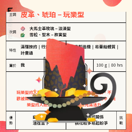
皮革、琥珀－玩樂型
主調
大馬士革玫瑰
－
浪漫型
次調
雪松、聖木
－
務實型
滿懂撩的
｜
行走的發電機
｜
驚喜製造機
｜
易暈船體質
｜
特性
計畫通
我
100 g｜80 hrs
屬於
玩樂型
皮革、琥珀
玩樂型的人熱情洋溢，視戀愛為一場刺激的遊戲，不喜
歡被關係中的限制綑綁。無論是約會中還是交往中，玩
樂型的人總能帶來樂趣，讓關係充滿活力。
幽默風趣

害怕確認關係

優
挑
勢
活在當下
桃花較多易起紛爭
戰