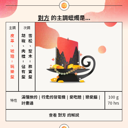
對方
的主調蠟燭是...
主調
次調
皮革、琥珀－玩樂型
胡椒、肉桂
雪松、聖木
－
－
佔有型
務實型
滿懂撩的
｜
行走的發電機
｜
愛吃醋
｜
戀愛腦
｜
100 g

特性
計畫通
70 hrs
查看
對方
的解說