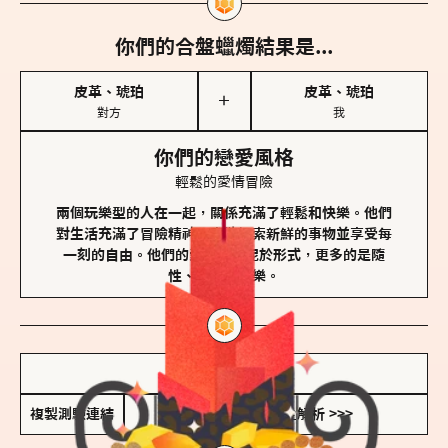
你們的合盤蠟燭結果是...
皮革、琥珀
皮革、琥珀
＋
對方
我
你們的戀愛風格
輕鬆的愛情冒險
兩個玩樂型的人在一起，關係充滿了輕鬆和快樂。他們
對生活充滿了冒險精神，喜歡探索新鮮的事物並享受每
一刻的自由。他們的愛情不拘泥於形式，更多的是隨
性、幽默和享樂。
儲存我的結果圖
複製測驗連結
查看香氛類型全解析 >>>