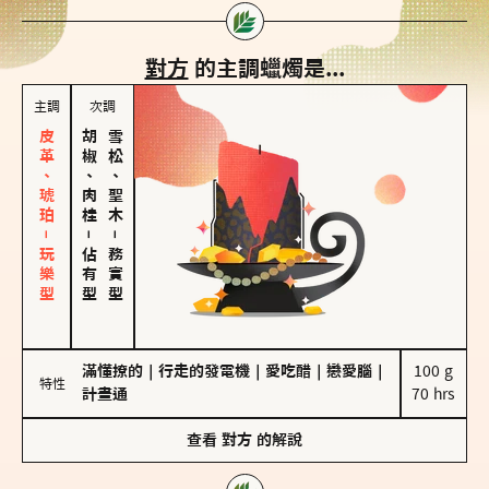
對方
的主調蠟燭是...
主調
次調
皮革、琥珀－玩樂型
胡椒、肉桂
雪松、聖木
－
－
佔有型
務實型
滿懂撩的
｜
行走的發電機
｜
愛吃醋
｜
戀愛腦
｜
100 g

特性
計畫通
70 hrs
查看
對方
的解說