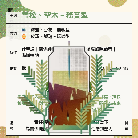
雪松、聖木－務實型
主調
海鹽、雪花
－
無私型
次調
皮革、琥珀
－
玩樂型
計畫通
｜
關係神隊友
｜
聖母情節
｜
溫暖的照顧者
｜
特性
滿懂撩的
我
100 g｜90 hrs
屬於
務實型
雪松、聖木
務實型的人深信愛情立基於共同的價值觀和目標，擅長
制定計劃。對他們來說，感情穩定最重要，願意為未來
的幸福而努力，讓愛情變得踏實而持久。
責任感強

較難活在當下

優
挑
勢
為關係提供穩定度
易讓伴侶感到壓力
戰