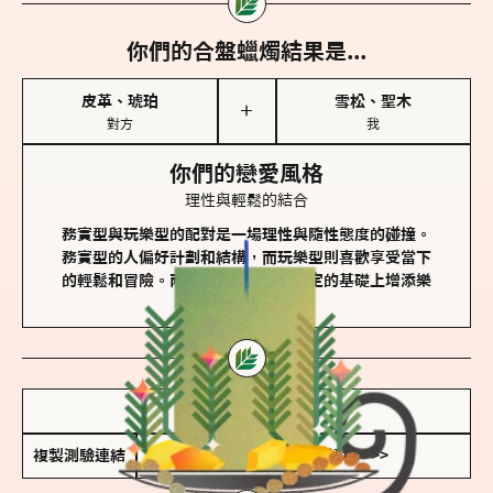
你們的合盤蠟燭結果是...
皮革、琥珀
雪松、聖木
＋
對方
我
你們的戀愛風格
理性與輕鬆的結合
務實型與玩樂型的配對是一場理性與隨性態度的碰撞。
務實型的人偏好計劃和結構，而玩樂型則喜歡享受當下
的輕鬆和冒險。兩者的關係能夠在穩定的基礎上增添樂
趣和火花。
儲存我的結果圖
複製測驗連結
查看香氛類型全解析 >>>